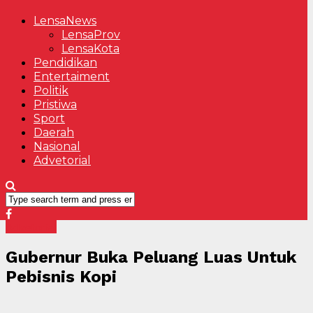
LensaNews
LensaProv
LensaKota
Pendidikan
Entertaiment
Politik
Pristiwa
Sport
Daerah
Nasional
Advetorial
Advetorial
Gubernur Buka Peluang Luas Untuk
Pebisnis Kopi