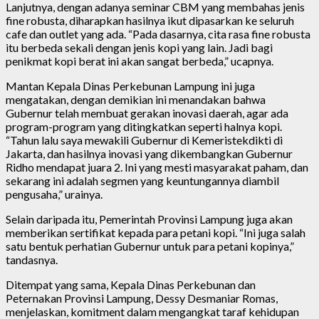
Lanjutnya, dengan adanya seminar CBM yang membahas jenis
fine robusta, diharapkan hasilnya ikut dipasarkan ke seluruh
cafe dan outlet yang ada. “Pada dasarnya, cita rasa fine robusta
itu berbeda sekali dengan jenis kopi yang lain. Jadi bagi
penikmat kopi berat ini akan sangat berbeda,” ucapnya.
Mantan Kepala Dinas Perkebunan Lampung ini juga
mengatakan, dengan demikian ini menandakan bahwa
Gubernur telah membuat gerakan inovasi daerah, agar ada
program-program yang ditingkatkan seperti halnya kopi.
“Tahun lalu saya mewakili Gubernur di Kemeristekdikti di
Jakarta, dan hasilnya inovasi yang dikembangkan Gubernur
Ridho mendapat juara 2. Ini yang mesti masyarakat paham, dan
sekarang ini adalah segmen yang keuntungannya diambil
pengusaha,” urainya.
Selain daripada itu, Pemerintah Provinsi Lampung juga akan
memberikan sertifikat kepada para petani kopi. “Ini juga salah
satu bentuk perhatian Gubernur untuk para petani kopinya,”
tandasnya.
Ditempat yang sama, Kepala Dinas Perkebunan dan
Peternakan Provinsi Lampung, Dessy Desmaniar Romas,
menjelaskan, komitment dalam mengangkat taraf kehidupan