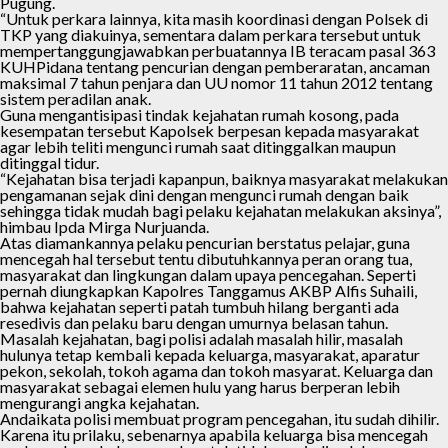
Pugung.
“Untuk perkara lainnya, kita masih koordinasi dengan Polsek di
TKP yang diakuinya, sementara dalam perkara tersebut untuk
mempertanggungjawabkan perbuatannya IB teracam pasal 363
KUHPidana tentang pencurian dengan pemberaratan, ancaman
maksimal 7 tahun penjara dan UU nomor 11 tahun 2012 tentang
sistem peradilan anak.
Guna mengantisipasi tindak kejahatan rumah kosong, pada
kesempatan tersebut Kapolsek berpesan kepada masyarakat
agar lebih teliti mengunci rumah saat ditinggalkan maupun
ditinggal tidur.
“Kejahatan bisa terjadi kapanpun, baiknya masyarakat melakukan
pengamanan sejak dini dengan mengunci rumah dengan baik
sehingga tidak mudah bagi pelaku kejahatan melakukan aksinya”,
himbau Ipda Mirga Nurjuanda.
Atas diamankannya pelaku pencurian berstatus pelajar, guna
mencegah hal tersebut tentu dibutuhkannya peran orang tua,
masyarakat dan lingkungan dalam upaya pencegahan. Seperti
pernah diungkapkan Kapolres Tanggamus AKBP Alfis Suhaili,
bahwa kejahatan seperti patah tumbuh hilang berganti ada
resedivis dan pelaku baru dengan umurnya belasan tahun.
Masalah kejahatan, bagi polisi adalah masalah hilir, masalah
hulunya tetap kembali kepada keluarga, masyarakat, aparatur
pekon, sekolah, tokoh agama dan tokoh masyarat. Keluarga dan
masyarakat sebagai elemen hulu yang harus berperan lebih
mengurangi angka kejahatan.
Andaikata polisi membuat program pencegahan, itu sudah dihilir.
Karena itu prilaku, sebenarnya apabila keluarga bisa mencegah