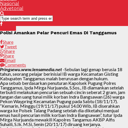
Nasional
Advetorial
kriminal
Polisi Amankan Pelar Pencuri Emas Di Tanggamus
Share
Tweet
Share
Share
Email
Comments
Pringsewu.www.lensamedia.net
-Sebulan lagi genap berusia 18
tahun, seorang pelajar berinisial IB warga Kecamatan Gisting
Kabupaten Tanggamus malah berurusan dengan hukum.
Apa sebab berdasarkan penuturan Kapolsek Pugung Polres
Tanggamus, Ipda Mirga Nurjuanda, S.Sos., IB diamankan setelah
terbukti melakukan pencurian sebuah cincin seberat 2 gram, jam
tangan dan uang tunai milik korban Indra Bangsawan (26) warga
Pekon Waypring Kecamatan Pugung pada Sabtu (18/11/17).
“Kemarin, Minggu (19/11/17) pukul 14.00 Wib, IB diserahkan
warga ke Polsek Talang Padang setelah dia diketahui menjual
emas hasil pencurian milik korban Indra Bangsawan”, tutur Ipda
Mirga Nurjuanda mewakili Kapolres Tangamus AKBP Alfis
Suhaili, S.Ik. M.Si, Senin (20/11/17) diruang kerjanya.