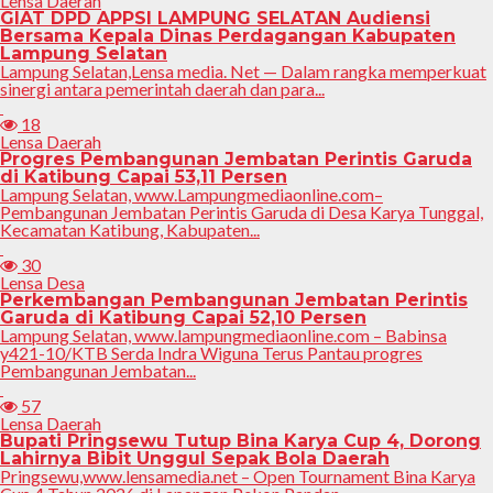
Lensa Daerah
GIAT DPD APPSI LAMPUNG SELATAN Audiensi
Bersama Kepala Dinas Perdagangan Kabupaten
Lampung Selatan
Lampung Selatan,Lensa media. Net — Dalam rangka memperkuat
sinergi antara pemerintah daerah dan para...
18
Lensa Daerah
Progres Pembangunan Jembatan Perintis Garuda
di Katibung Capai 53,11 Persen
Lampung Selatan, www.Lampungmediaonline.com–
Pembangunan Jembatan Perintis Garuda di Desa Karya Tunggal,
Kecamatan Katibung, Kabupaten...
30
Lensa Desa
Perkembangan Pembangunan Jembatan Perintis
Garuda di Katibung Capai 52,10 Persen
Lampung Selatan, www.lampungmediaonline.com – Babinsa
y421-10/KTB Serda Indra Wiguna Terus Pantau progres
Pembangunan Jembatan...
57
Lensa Daerah
Bupati Pringsewu Tutup Bina Karya Cup 4, Dorong
Lahirnya Bibit Unggul Sepak Bola Daerah
Pringsewu,www.lensamedia.net – Open Tournament Bina Karya