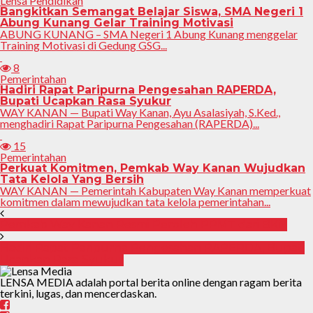
Lensa Pendidikan
Bangkitkan Semangat Belajar Siswa, SMA Negeri 1
Abung Kunang Gelar Training Motivasi
ABUNG KUNANG – SMA Negeri 1 Abung Kunang menggelar
Training Motivasi di Gedung GSG...
8
Pemerintahan
Hadiri Rapat Paripurna Pengesahan RAPERDA,
Bupati Ucapkan Rasa Syukur
WAY KANAN — Bupati Way Kanan, Ayu Asalasiyah, S.Ked.,
menghadiri Rapat Paripurna Pengesahan (RAPERDA)...
15
Pemerintahan
Perkuat Komitmen, Pemkab Way Kanan Wujudkan
Tata Kelola Yang Bersih
WAY KANAN — Pemerintah Kabupaten Way Kanan memperkuat
komitmen dalam mewujudkan tata kelola pemerintahan...
Pemkab Way Kanan Resmi Peroleh PPMT dari BKN
Hadiri Rapat Paripurna Pengesahan RAPERDA, Bupati
Ucapkan Rasa Syukur
LENSA MEDIA adalah portal berita online dengan ragam berita
terkini, lugas, dan mencerdaskan.