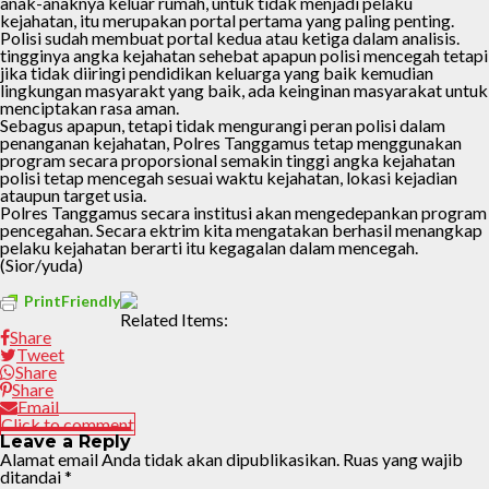
anak-anaknya keluar rumah, untuk tidak menjadi pelaku
kejahatan, itu merupakan portal pertama yang paling penting.
Polisi sudah membuat portal kedua atau ketiga dalam analisis.
tingginya angka kejahatan sehebat apapun polisi mencegah tetapi
jika tidak diiringi pendidikan keluarga yang baik kemudian
lingkungan masyarakt yang baik, ada keinginan masyarakat untuk
menciptakan rasa aman.
Sebagus apapun, tetapi tidak mengurangi peran polisi dalam
penanganan kejahatan, Polres Tanggamus tetap menggunakan
program secara proporsional semakin tinggi angka kejahatan
polisi tetap mencegah sesuai waktu kejahatan, lokasi kejadian
ataupun target usia.
Polres Tanggamus secara institusi akan mengedepankan program
pencegahan. Secara ektrim kita mengatakan berhasil menangkap
pelaku kejahatan berarti itu kegagalan dalam mencegah.
(Sior/yuda)
PrintFriendly
Related Items:
Share
Tweet
Share
Share
Email
Click to comment
Leave a Reply
Alamat email Anda tidak akan dipublikasikan.
Ruas yang wajib
ditandai
*