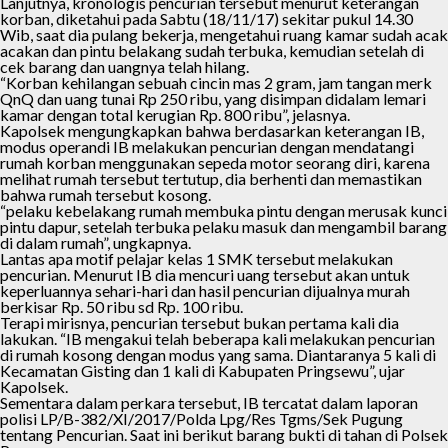
Lanjutnya, kronologis pencurian tersebut menurut keterangan
korban, diketahui pada Sabtu (18/11/17) sekitar pukul 14.30
Wib, saat dia pulang bekerja, mengetahui ruang kamar sudah acak
acakan dan pintu belakang sudah terbuka, kemudian setelah di
cek barang dan uangnya telah hilang.
“Korban kehilangan sebuah cincin mas 2 gram, jam tangan merk
QnQ dan uang tunai Rp 250 ribu, yang disimpan didalam lemari
kamar dengan total kerugian Rp. 800 ribu”, jelasnya.
Kapolsek mengungkapkan bahwa berdasarkan keterangan IB,
modus operandi IB melakukan pencurian dengan mendatangi
rumah korban menggunakan sepeda motor seorang diri, karena
melihat rumah tersebut tertutup, dia berhenti dan memastikan
bahwa rumah tersebut kosong.
“pelaku kebelakang rumah membuka pintu dengan merusak kunci
pintu dapur, setelah terbuka pelaku masuk dan mengambil barang
di dalam rumah”, ungkapnya.
Lantas apa motif pelajar kelas 1 SMK tersebut melakukan
pencurian. Menurut IB dia mencuri uang tersebut akan untuk
keperluannya sehari-hari dan hasil pencurian dijualnya murah
berkisar Rp. 50 ribu sd Rp. 100 ribu.
Terapi mirisnya, pencurian tersebut bukan pertama kali dia
lakukan. “IB mengakui telah beberapa kali melakukan pencurian
di rumah kosong dengan modus yang sama. Diantaranya 5 kali di
Kecamatan Gisting dan 1 kali di Kabupaten Pringsewu”, ujar
Kapolsek.
Sementara dalam perkara tersebut, IB tercatat dalam laporan
polisi LP/B-382/XI/2017/Polda Lpg/Res Tgms/Sek Pugung
tentang Pencurian. Saat ini berikut barang bukti di tahan di Polsek