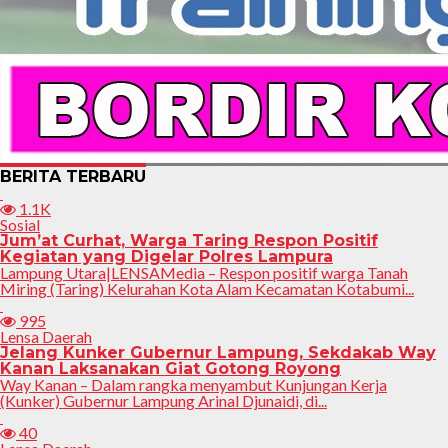
BERITA TERBARU
1.1K
Sosial
Jum’at Curhat, Warga Taring Respon Positif
Kegiatan yang Digelar Polres Lampura
Lampung Utara|LENSAMedia – Respon positif warga Tanah
Miring (Taring) Kelurahan Kota Alam Kecamatan Kotabumi...
995
Lensa Daerah
Jelang Kunker Gubernur Lampung, Sekdakab Way
Kanan Laksanakan Giat Gotong Royong
Way Kanan – Dalam rangka menyambut Kunjungan Kerja
(Kunker) Gubernur Lampung Arinal Djunaidi, di...
40