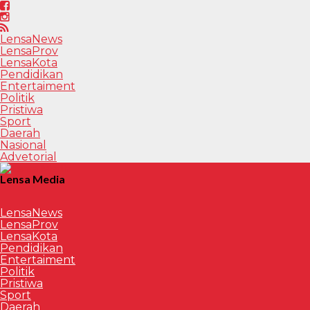
LensaNews
LensaProv
LensaKota
Pendidikan
Entertaiment
Politik
Pristiwa
Sport
Daerah
Nasional
Advetorial
Lensa Media
LensaNews
LensaProv
LensaKota
Pendidikan
Entertaiment
Politik
Pristiwa
Sport
Daerah