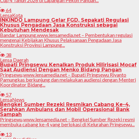
Cup 4 Tahun 2026 di Lapangan Pekon Pandan...
64
LensaKota
INKINDO Lampung Gelar FGD, Sepakati Regulasi
Khusus Pengadaan Jasa Konstruksi sebagai
Kebutuhan Mendesak
Bandar Lampung.www.lensamedia.net – Pembentukan regulasi
mengenai Kebijakan Khusus Pelaksanaan Pengadaan Jasa
Konstruksi Provinsi Lampung...
38
Lensa Daerah
Bupati Pringsewu Kenalkan Produk Hilirisasi Mocaf
Saat Audiensi Dengan Menko Bidang Pangan
Pringsewu,www.lensamedia.net – Bupati Pringsewu Riyanto
Pamungkas berkunjung dan melakukan audiensi dengan Menteri
Koordinator Bidang...
57
LensaNews
Bengkel Sumber Rezeki Resmikan Cabang Ke-4,
Serahkan Ambulans dan Mobil Operasional Bank
Sampah
Pringsewu,www.lensamedia.net – Bengkel Sumber Rezeki resmi
membuka cabang ke-4 yang berlokasi di Kelurahan Pringsewu...
13