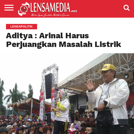
LENSANEWS
PENDIDIKAN
ENTERTAIMENT
POLITIK
PRISTIWA
SPORT
DAERAH
NASIONAL
ADVETORIAL
LENSAPOLITIK
Aditya : Arinal Harus
Perjuangkan Masalah Listrik