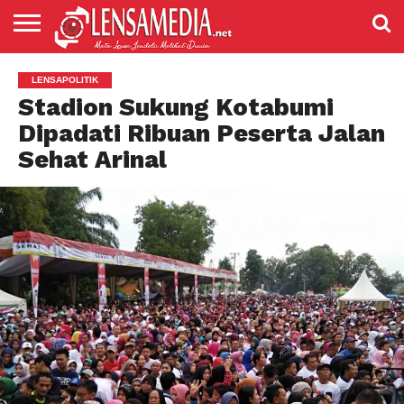
LENSANEWS
PENDIDIKAN
ENTERTAIMENT
POLITIK
PRISTIWA
SPORT
DAERAH
NASIONAL
ADVETORIAL
LENSAPOLITIK
Stadion Sukung Kotabumi
Dipadati Ribuan Peserta Jalan
Sehat Arinal