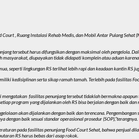
od Court , Ruang Instalasi Rehab Medis, dan Mobil Antar Pulang Seh
jang tersebut harus difungsikan dengan maksimal oleh pengelola. Dal
leh masyarakat, diupayakan tidak didapati komplein atau aduan karen
mua, seperti lingkungan RS terlihat lebih rapi dan keadaan kantin RS ju
memiliki kedisiplinan serta sikap ramah tamah. Terlebih pada fasilitas
ti mengatakan fasilitas penunjang tersebut tidaklah bermakna apapun
tiap program yang dijalankan oleh RS bisa berjalan dengan baik dan
elolaan akan dijalankan dengan baik dan terencana. Pengembangan sika
a dengan baik sesuai standar operasional prosedur (SOP),”terangnya.
a peraturan pada fasilitas penunjang Food Court Sehat, bahwa penjual 
putaran RS harus bebas dari asap rokok.