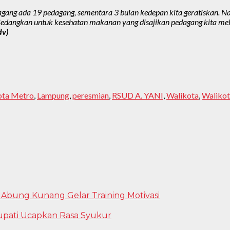
edagang ada 19 pedagang, sementara 3 bulan kedepan kita geratiskan. 
S. Sedangkan untuk kesehatan makanan yang disajikan pedagang kita m
dv)
ota Metro
,
Lampung
,
peresmian
,
RSUD A. YANI
,
Walikota
,
Walikot
 Abung Kunang Gelar Training Motivasi
upati Ucapkan Rasa Syukur