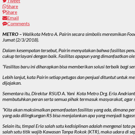
Tweet
Share
Share
Email
Comments
METRO –
Walikota Metro A. Pairin secara simbolis meresmikan Fo
Jumat (2/3/2018).
Dalam kesempatan tersebut, Pairin menyatakan bahwa fasilitas penun
cukup terlayani dengan baik. Fasilitas apapun yang dimanfaatkan o
“Fasilitas baru ini diharapkan bisa memberikan solusi terbaik bagi se
Lebih lanjut, kata Pairin setiap petugas dan penjual dituntut untuk 
dijajakan.
Sementara itu, Direktur RSUD A. Yani Kota Metro Drg. Erla Andrian
membutuhkan peran serta semua pihak termasuk masyarakat, agar se
“Kita akan maksimalkan pemanfaatan fasilitas yang ada, dimana peng
yang ada dilingkungan RS bisa menjalankan apa yang menjadi tugasny
Selain itu, timpal Erla salah satu kedisiplinan adalah mengenai tat
salah satu titik wajib Kawasan Tanpa Rokok (KTR), maka udara di se