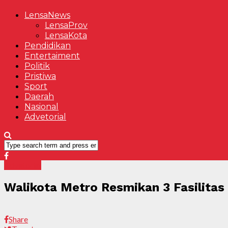
LensaNews
LensaProv
LensaKota
Pendidikan
Entertaiment
Politik
Pristiwa
Sport
Daerah
Nasional
Advetorial
Advetorial
Walikota Metro Resmikan 3 Fasilitas
Share