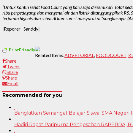
“Untuk kantin sehat Food Court yang baru saja diresmikan. Total p
ribu perpedagang, dan mengenai air dan listrik ditanggung pihak R
terjamin higenis dan sehat di komsumsi masyarakat,”pungkasnya.
(A
|Reporer : Sanddy|
PrintFriendly
Related Items:
ADVETORIAL
,
FOODCOURT
,
K
Share
Tweet
Share
Share
Email
Recommended for you
Bangkitkan Semangat Belajar Siswa, SMA Negeri 1
Hadiri Rapat Paripurna Pengesahan RAPERDA, B