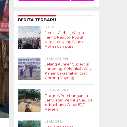
BERITA TERBARU
SOSIAL
Jum’at Curhat, Warga
Taring Respon Positif
Kegiatan yang Digelar
Polres Lampura
LENSA DAERAH
Jelang Kunker Gubernur
Lampung, Sekdakab Way
Kanan Laksanakan Giat
Gotong Royong
LENSA DAERAH
Progres Pembangunan
Jembatan Perintis Garuda
di Katibung Capai 53,11
Persen
LENSA DESA