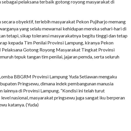
h sebagai pelaksana terbaik gotong royong masyarakat di
an secara obyektif, terlebih masyarakat Pekon Pujiharjo memang
arganya yang selalu mewarnai kehidupan mereka sehari-hari di
n tetapi, sikap toleransi masyarakatnya begitu tinggi dan tetap
harap kepada Tim Penilai Provinsi Lampung, kiranya Pekon
k I Pelaksana Gotong Royong Masyarakat Tingkat Provinsi
uruh tepuk tangan tim penilai, jajaran pemda, serta seluruh
lai Lomba BBGRM Provinsi Lampung Yuda Setiawan mengaku
Kabupaten Pringsewu, dimana indek pembangunan manusia
lainnya di Provinsi Lampung. “Kondisi ini telah turut
level nasional, masyarakat pringsewu juga sangat iku berperan
wu katanya. (Yuda)