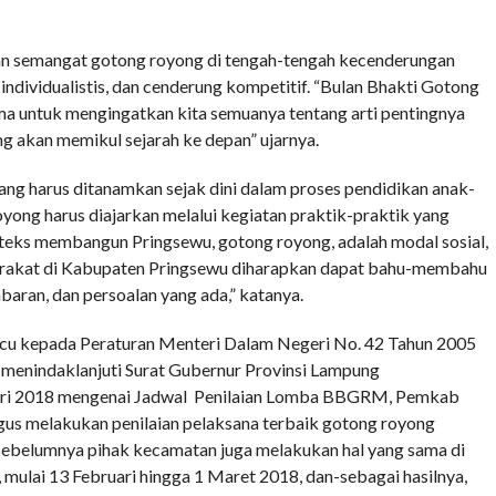
an semangat gotong royong di tengah-tengah kecenderungan
ndividualistis, dan cenderung kompetitif. “Bulan Bhakti Gotong
 untuk mengingatkan kita semuanya tentang arti pentingnya
g akan memikul sejarah ke depan” ujarnya.
g harus ditanamkan sejak dini dalam proses pendidikan anak-
yong harus diajarkan melalui kegiatan praktik-praktik yang
teks membangun Pringsewu, gotong royong, adalah modal sosial,
rakat di Kabupaten Pringsewu diharapkan dapat bahu-membahu
ran, dan persoalan yang ada,” katanya.
acu kepada Peraturan Menteri Dalam Negeri No. 42 Tahun 2005
enindaklanjuti Surat Gubernur Provinsi Lampung
uari 2018 mengenai Jadwal Penilaian Lomba BBGRM, Pemkab
gus melakukan penilaian pelaksana terbaik gotong royong
sebelumnya pihak kecamatan juga melakukan hal yang sama di
 mulai 13 Februari hingga 1 Maret 2018, dan-sebagai hasilnya,