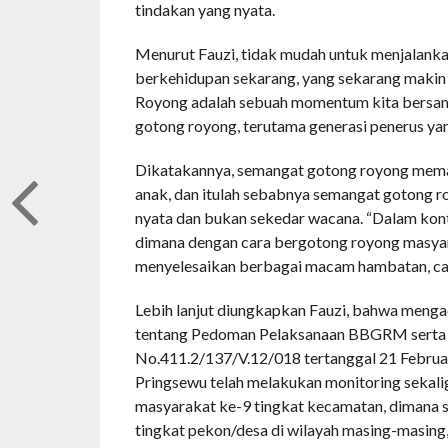
tindakan yang nyata.
Menurut Fauzi, tidak mudah untuk menjalank
berkehidupan sekarang, yang sekarang makin i
Royong adalah sebuah momentum kita bersama
gotong royong, terutama generasi penerus yan
Dikatakannya, semangat gotong royong meman
anak, dan itulah sebabnya semangat gotong ro
nyata dan bukan sekedar wacana. “Dalam kon
dimana dengan cara bergotong royong masya
menyelesaikan berbagai macam hambatan, caba
Lebih lanjut diungkapkan Fauzi, bahwa meng
tentang Pedoman Pelaksanaan BBGRM serta m
No.411.2/137/V.12/018 tertanggal 21 Febr
Pringsewu telah melakukan monitoring sekali
masyarakat ke-9 tingkat kecamatan, dimana 
tingkat pekon/desa di wilayah masing-masing,