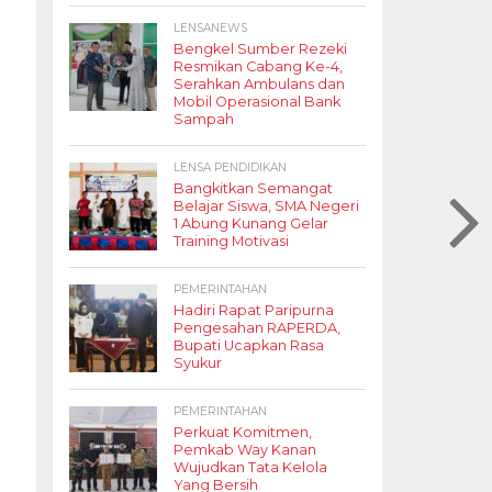
LENSANEWS
Bengkel Sumber Rezeki
Resmikan Cabang Ke-4,
Serahkan Ambulans dan
Mobil Operasional Bank
Sampah
LENSA PENDIDIKAN
Bangkitkan Semangat
Belajar Siswa, SMA Negeri
1 Abung Kunang Gelar
Training Motivasi
PEMERINTAHAN
Hadiri Rapat Paripurna
Pengesahan RAPERDA,
Bupati Ucapkan Rasa
Syukur
PEMERINTAHAN
Perkuat Komitmen,
Pemkab Way Kanan
Wujudkan Tata Kelola
Yang Bersih