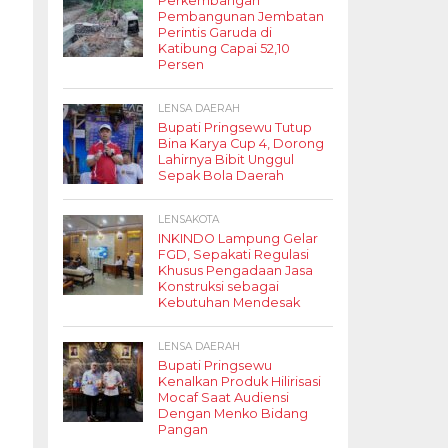
Perkembangan
Pembangunan Jembatan
Perintis Garuda di
Katibung Capai 52,10
Persen
LENSA DAERAH
Bupati Pringsewu Tutup
Bina Karya Cup 4, Dorong
Lahirnya Bibit Unggul
Sepak Bola Daerah
LENSAKOTA
INKINDO Lampung Gelar
FGD, Sepakati Regulasi
Khusus Pengadaan Jasa
Konstruksi sebagai
Kebutuhan Mendesak
LENSA DAERAH
Bupati Pringsewu
Kenalkan Produk Hilirisasi
Mocaf Saat Audiensi
Dengan Menko Bidang
Pangan