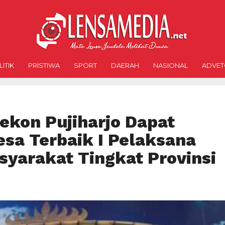
ITIK
PRISTIWA
SPORT
DAERAH
NASIONAL
ADVET
kon Pujiharjo Dapat
esa Terbaik I Pelaksana
yarakat Tingkat Provinsi