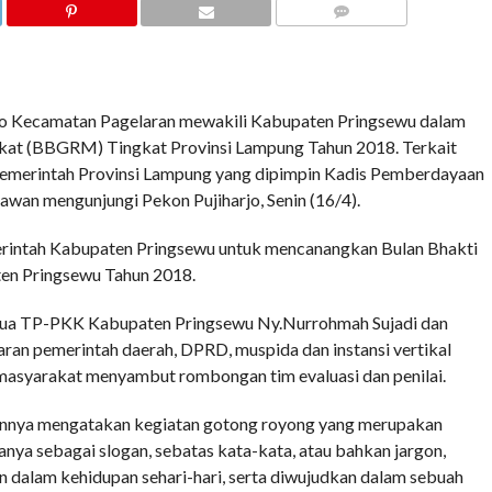
COMMENTS
jo Kecamatan Pagelaran mewakili Kabupaten Pringsewu dalam
at (BBGRM) Tingkat Provinsi Lampung Tahun 2018. Terkait
i Pemerintah Provinsi Lampung yang dipimpin Kadis Pemberdayaan
wan mengunjungi Pekon Pujiharjo, Senin (16/4).
intah Kabupaten Pringsewu untuk mencanangkan Bulan Bhakti
en Pringsewu Tahun 2018.
etua TP-PKK Kabupaten Pringsewu Ny.Nurrohmah Sujadi dan
aran pemerintah daerah, DPRD, muspida dan instansi vertikal
masyarakat menyambut rombongan tim evaluasi dan penilai.
annya mengatakan kegiatan gotong royong yang merupakan
hanya sebagai slogan, sebatas kata-kata, atau bahkan jargon,
n dalam kehidupan sehari-hari, serta diwujudkan dalam sebuah