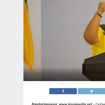
Bandarlampung, www.lensamedia.net
– Guber