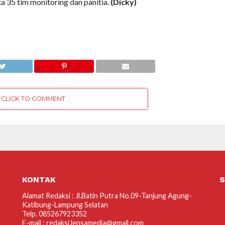
erta 35 tim monitoring dan panitia.
(Dicky)
CLICK TO COMMENT
KONTAK
S
Alamat Redaksi : Jl.Batin Putra No.09-Tanjung Agung-
Katibung-Lampung Selatan
Telp. 085267923352
E-mail : redaksi.lensamedia@gmail.com