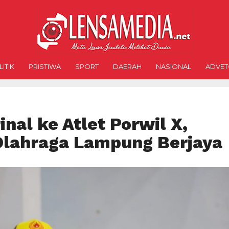
ITIK
PRISTIWA
SPORT
DAERAH
NASIONAL
ADVET
nal ke Atlet Porwil X,
 Olahraga Lampung Berjaya