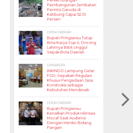
Perkembangan
Pembangunan Jembatan
Perintis Garuda di
Katibung Capai 52,10
Persen
LENSA DAERAH
Bupati Pringsewu Tutup
Bina Karya Cup 4, Dorong
Lahirnya Bibit Unggul
Sepak Bola Daerah
LENSAKOTA
INKINDO Lampung Gelar
FGD, Sepakati Regulasi
Khusus Pengadaan Jasa
Konstruksi sebagai
Kebutuhan Mendesak
LENSA DAERAH
Bupati Pringsewu
Kenalkan Produk Hilirisasi
Mocaf Saat Audiensi
Dengan Menko Bidang
Pangan