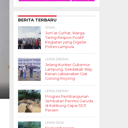
BERITA TERBARU
SOSIAL
Jum’at Curhat, Warga
Taring Respon Positif
Kegiatan yang Digelar
Polres Lampura
LENSA DAERAH
Jelang Kunker Gubernur
Lampung, Sekdakab Way
Kanan Laksanakan Giat
Gotong Royong
LENSA DAERAH
Progres Pembangunan
Jembatan Perintis Garuda
di Katibung Capai 53,11
Persen
LENSA DESA