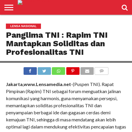
LENSANEWS
PENDIDIKAN
ENTERTAIMENT
POLITIK
PRISTIWA
SPORT
DAERAH
NASIONAL
ADVETORIAL
LENSA NASIONAL
Panglima TNI : Rapim TNI
Mantapkan Soliditas dan
Profesionalitas TNI
COMMENTS
Jakarta,www.Lensamedia.net
-(Puspen TNI). Rapat
Pimpinan (Rapim) TNI sebagai forum menguatkan jalinan
komunikasi yang harmonis, guna menyamakan persepsi,
memantapkan soliditas profesionalitas TNI dan
penyampaian berbagai ide dan gagasan cerdas demi
kemajuan TNI, sehingga di masa mendatang akan lebih
optimal lagi dalam mendukung efektivitas pencapaian tugas