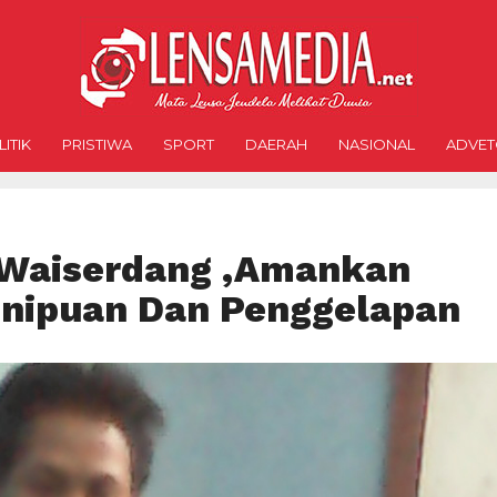
ITIK
PRISTIWA
SPORT
DAERAH
NASIONAL
ADVET
r Waiserdang ,Amankan
enipuan Dan Penggelapan