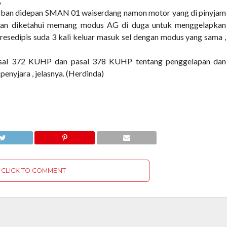
,
rban didepan SMAN 01 waiserdang namon motor yang di pinyjam
ngan diketahui memang modus AG di duga untuk menggelapkan
esedipis suda 3 kali keluar masuk sel dengan modus yang sama ,
pasal 372 KUHP dan pasal 378 KUHP tentang penggelapan dan
enyjara , jelasnya. (Herdinda)
CLICK TO COMMENT