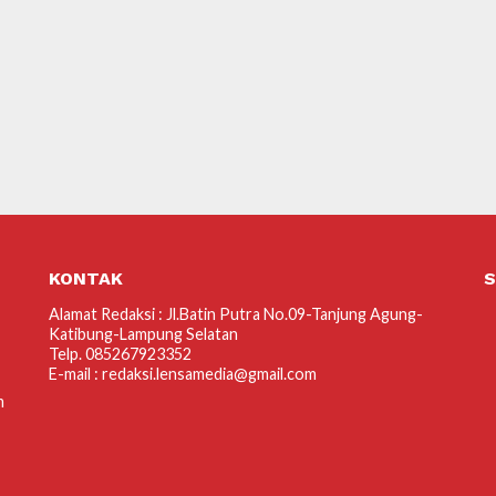
KONTAK
S
Alamat Redaksi : Jl.Batin Putra No.09-Tanjung Agung-
Katibung-Lampung Selatan
Telp. 085267923352
E-mail : redaksi.lensamedia@gmail.com
m