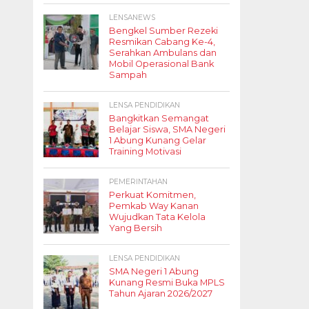
LENSANEWS
Bengkel Sumber Rezeki
Resmikan Cabang Ke-4,
Serahkan Ambulans dan
Mobil Operasional Bank
Sampah
LENSA PENDIDIKAN
Bangkitkan Semangat
Belajar Siswa, SMA Negeri
1 Abung Kunang Gelar
Training Motivasi
PEMERINTAHAN
Perkuat Komitmen,
Pemkab Way Kanan
Wujudkan Tata Kelola
Yang Bersih
LENSA PENDIDIKAN
SMA Negeri 1 Abung
Kunang Resmi Buka MPLS
Tahun Ajaran 2026/2027