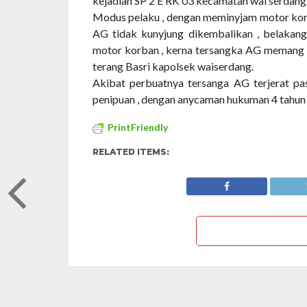
kejadian SP 2 E RK 03 kecamatan wai serdang
Modus pelaku , dengan meminyjam motor ko
AG tidak kunyjung dikembalikan , belaka
motor korban , kerna tersangka AG memang r
terang Basri kapolsek waiserdang.
Akibat perbuatnya tersanga AG terjerat 
penipuan , dengan anycaman hukuman 4 tahun p
PrintFriendly
RELATED ITEMS: