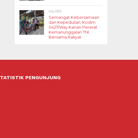
MILITER
Semangat Kebersamaan
dan Kepedulian, Kodim
0427/Way Kanan Pererat
Kemanunggalan TNI
Bersama Rakyat
TATISTIK PENGUNJUNG