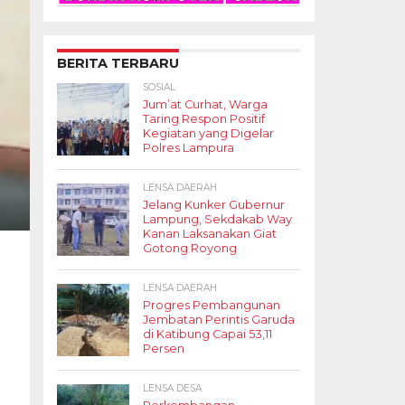
BERITA TERBARU
SOSIAL
Jum’at Curhat, Warga
Taring Respon Positif
Kegiatan yang Digelar
Polres Lampura
LENSA DAERAH
Jelang Kunker Gubernur
Lampung, Sekdakab Way
Kanan Laksanakan Giat
Gotong Royong
LENSA DAERAH
Progres Pembangunan
Jembatan Perintis Garuda
di Katibung Capai 53,11
Persen
LENSA DESA