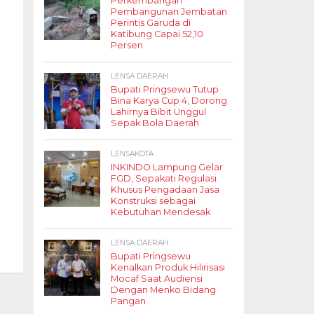
Perkembangan
Pembangunan Jembatan
Perintis Garuda di
Katibung Capai 52,10
Persen
LENSA DAERAH
Bupati Pringsewu Tutup
Bina Karya Cup 4, Dorong
Lahirnya Bibit Unggul
Sepak Bola Daerah
LENSAKOTA
INKINDO Lampung Gelar
FGD, Sepakati Regulasi
Khusus Pengadaan Jasa
Konstruksi sebagai
Kebutuhan Mendesak
LENSA DAERAH
Bupati Pringsewu
Kenalkan Produk Hilirisasi
Mocaf Saat Audiensi
Dengan Menko Bidang
Pangan