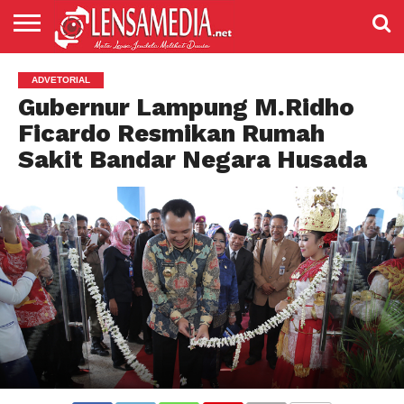
LENSANEWS
PENDIDIKAN
ENTERTAIMENT
POLITIK
PRISTIWA
SPORT
DAERAH
NASIONAL
ADVETORIAL
ADVETORIAL
Gubernur Lampung M.Ridho
Ficardo Resmikan Rumah
Sakit Bandar Negara Husada