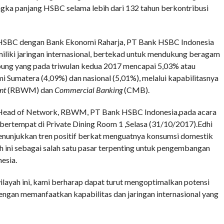
gka panjang HSBC selama lebih dari 132 tahun berkontribusi
si HSBC dengan Bank Ekonomi Raharja, PT Bank HSBC Indonesia
miliki jaringan internasional, bertekad untuk mendukung beragam
ung yang pada triwulan kedua 2017 mencapai 5,03% atau
 Sumatera (4,09%) dan nasional (5,01%), melalui kapabilitasnya
nt
(RBWM) dan
Commercial Banking
(CMB).
a, Head of Network, RBWM, PT Bank HSBC Indonesia,pada acara
bertempat di Private Dining Room 1 ,Selasa (31/10/2017).Edhi
nunjukkan tren positif berkat menguatnya konsumsi domestik
 ini sebagai salah satu pasar terpenting untuk pengembangan
nesia.
layah ini, kami berharap dapat turut mengoptimalkan potensi
engan memanfaatkan kapabilitas dan jaringan internasional yang