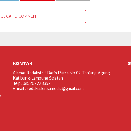
CLICK TO COMMENT
KONTAK
S
Alamat Redaksi : Jl.Batin Putra No.09-Tanjung Agung-
Katibung-Lampung Selatan
Telp. 085267923352
E-mail : redaksi.lensamedia@gmail.com
m