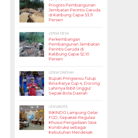
Progres Pembangunan
Jembatan Perintis Garuda
di Katibung Capai 53,11
Persen
LENSA DESA
Perkembangan
Pembangunan Jembatan
Perintis Garuda di
Katibung Capai 52,10
Persen
LENSA DAERAH
Bupati Pringsewu Tutup
Bina Karya Cup 4, Dorong
Lahirnya Bibit Unggul
Sepak Bola Daerah
LENSAKOTA
INKINDO Lampung Gelar
FGD, Sepakati Regulasi
Khusus Pengadaan Jasa
Konstruksi sebagai
Kebutuhan Mendesak