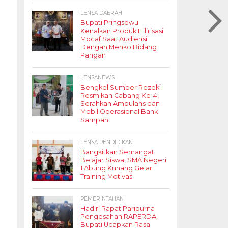
LENSA DAERAH
Bupati Pringsewu
Kenalkan Produk Hilirisasi
Mocaf Saat Audiensi
Dengan Menko Bidang
Pangan
LENSANEWS
Bengkel Sumber Rezeki
Resmikan Cabang Ke-4,
Serahkan Ambulans dan
Mobil Operasional Bank
Sampah
LENSA PENDIDIKAN
Bangkitkan Semangat
Belajar Siswa, SMA Negeri
1 Abung Kunang Gelar
Training Motivasi
PEMERINTAHAN
Hadiri Rapat Paripurna
Pengesahan RAPERDA,
Bupati Ucapkan Rasa