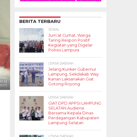
BERITA TERBARU
SOSIAL
Jum’at Curhat, Warga
Taring Respon Positif
Kegiatan yang Digelar
Polres Lampura
LENSA DAERAH
Jelang Kunker Gubernur
HEAD
Lampung, Sekdakab Way
HSBC
HOTEL
Kanan Laksanakan Giat
T DI
Gotong Royong
2017)
LENSA DAERAH
GIAT DPD APPSI LAMPUNG
SELATAN Audiensi
Bersama Kepala Dinas
Perdagangan Kabupaten
Lampung Selatan
LENSA DAERAH