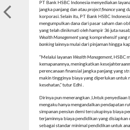
PT Bank HSBC Indonesia menyediakan layan
jangka panjang dan atau
project finance
yang da
korporasi. Selain itu, PT Bank HSBC Indonesi
mengumpulkan dana dari pasar saham dan obl
yang telah dinikmati oleh hampir 36 juta nasa
Wealth Management
yang komprehensif yang m
banking
lainnya mulai dari pinjaman hingga kapa
“Melalui layanan
Wealth Management
, HSBC m
kemapanannya, meningkatkan kesejahteraanny
perencanaan finansial jangka panjang yang str
makin tingginya biaya yang diperlukan untuk 
kesehatan,” tutur Edhi .
Dirinya pun menerangkan ,Untuk penyediaan bi
mengaku hanya mengandalkan pendapatan rut
simpanan pensiun demi tercukupinya biaya pe
terjaminnya biaya pendidikan yang disiapkan 
sebagai standar minimal pendidikan untuk anak