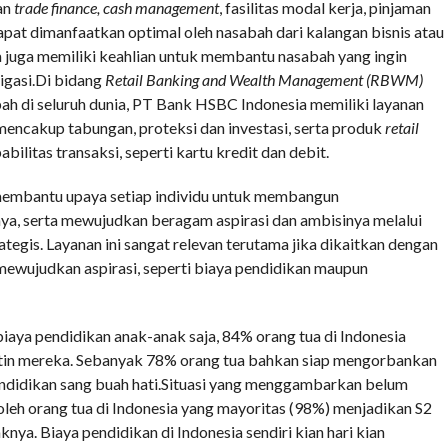
an
trade finance, cash management
, fasilitas modal kerja, pinjaman
pat dimanfaatkan optimal oleh nasabah dari kalangan bisnis atau
a juga memiliki keahlian untuk membantu nasabah yang ingin
igasi.Di bidang
Retail Banking and Wealth Management (RBWM)
bah di seluruh dunia, PT Bank HSBC Indonesia memiliki layanan
encakup tabungan, proteksi dan investasi, serta produk
retail
bilitas transaksi, seperti kartu kredit dan debit.
embantu upaya setiap individu untuk membangun
a, serta mewujudkan beragam aspirasi dan ambisinya melalui
ategis. Layanan ini sangat relevan terutama jika dikaitkan dengan
mewujudkan aspirasi, seperti biaya pendidikan maupun
aya pendidikan anak-anak saja, 84% orang tua di Indonesia
in mereka. Sebanyak 78% orang tua bahkan siap mengorbankan
ndidikan sang buah hati.Situasi yang menggambarkan belum
oleh orang tua di Indonesia yang mayoritas (98%) menjadikan S2
nya. Biaya pendidikan di Indonesia sendiri kian hari kian