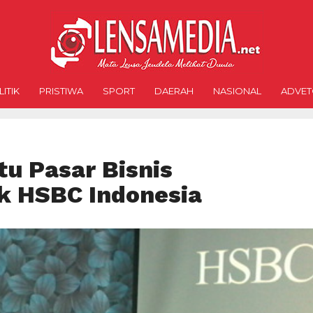
ITIK
PRISTIWA
SPORT
DAERAH
NASIONAL
ADVET
u Pasar Bisnis
k HSBC Indonesia