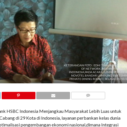
KETERANGAN FOTO : EDHI TJAHJA NEGARA, 
OF NETWORK, RBWM, PT BANK 
INDONESIA,PADA ACARA JUMPA PERS DI 
NOVOTEL BANDAR LAMPUNG BERTEMPA
PRIVATE DINING ROOM 1 ,SELASA (31/10/
COMMENTS
nk HSBC Indonesia Menjangkau Masyarakat Lebih Luas untuk
bang di 29 Kota di Indonesia, layanan perbankan kelas dunia
timalisasi pengembangan ekonomi nasional,dimana Integrasi