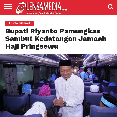
LENSANEWS
PENDIDIKAN
ENTERTAIMENT
POLITIK
PRISTIWA
SPORT
DAERAH
NASIONAL
ADVETORIAL
LENSA DAERAH
Bupati Riyanto Pamungkas
Sambut Kedatangan Jamaah
Haji Pringsewu