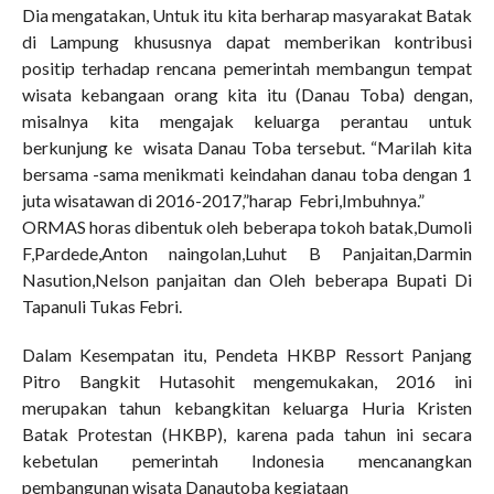
Dia mengatakan, Untuk itu kita berharap masyarakat Batak
di Lampung khususnya dapat memberikan kontribusi
positip terhadap rencana pemerintah membangun tempat
wisata kebangaan orang kita itu (Danau Toba) dengan,
misalnya kita mengajak keluarga perantau untuk
berkunjung ke wisata Danau Toba tersebut. “Marilah kita
bersama -sama menikmati keindahan danau toba dengan 1
juta wisatawan di 2016-2017,”harap Febri,Imbuhnya.”
ORMAS horas dibentuk oleh beberapa tokoh batak,Dumoli
F,Pardede,Anton naingolan,Luhut B Panjaitan,Darmin
Nasution,Nelson panjaitan dan Oleh beberapa Bupati Di
Tapanuli Tukas Febri.
Dalam Kesempatan itu, Pendeta HKBP Ressort Panjang
Pitro Bangkit Hutasohit mengemukakan, 2016 ini
merupakan tahun kebangkitan keluarga Huria Kristen
Batak Protestan (HKBP), karena pada tahun ini secara
kebetulan pemerintah Indonesia mencanangkan
pembangunan wisata Danautoba kegiataan