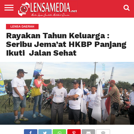
LENSANEWS
PENDIDIKAN
ENTERTAIMENT
POLITIK
PRISTIWA
SPORT
DAERAH
NASIONAL
ADVETORIAL
LENSA DAERAH
Rayakan Tahun Keluarga :
Seribu Jema’at HKBP Panjang
Ikuti Jalan Sehat