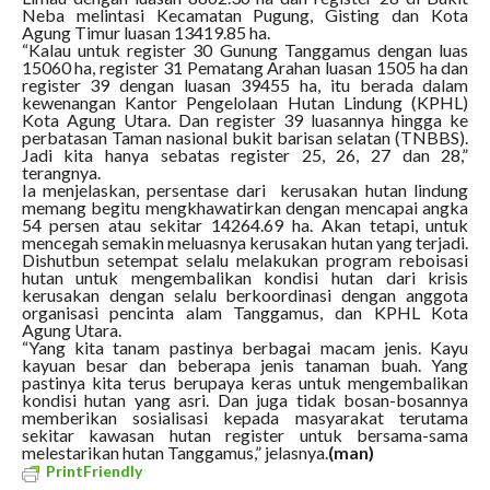
Neba melintasi Kecamatan Pugung, Gisting dan Kota
Agung Timur luasan 13419.85 ha.
“Kalau untuk register 30 Gunung Tanggamus dengan luas
15060 ha, register 31 Pematang Arahan luasan 1505 ha dan
register 39 dengan luasan 39455 ha, itu berada dalam
kewenangan Kantor Pengelolaan Hutan Lindung (KPHL)
Kota Agung Utara. Dan register 39 luasannya hingga ke
perbatasan Taman nasional bukit barisan selatan (TNBBS).
Jadi kita hanya sebatas register 25, 26, 27 dan 28,”
terangnya.
Ia menjelaskan, persentase dari kerusakan hutan lindung
memang begitu mengkhawatirkan dengan mencapai angka
54 persen atau sekitar 14264.69 ha. Akan tetapi, untuk
mencegah semakin meluasnya kerusakan hutan yang terjadi.
Dishutbun setempat selalu melakukan program reboisasi
hutan untuk mengembalikan kondisi hutan dari krisis
kerusakan dengan selalu berkoordinasi dengan anggota
organisasi pencinta alam Tanggamus, dan KPHL Kota
Agung Utara.
“Yang kita tanam pastinya berbagai macam jenis. Kayu
kayuan besar dan beberapa jenis tanaman buah. Yang
pastinya kita terus berupaya keras untuk mengembalikan
kondisi hutan yang asri. Dan juga tidak bosan-bosannya
memberikan sosialisasi kepada masyarakat terutama
sekitar kawasan hutan register untuk bersama-sama
melestarikan hutan Tanggamus,” jelasnya.
(man)
PrintFriendly