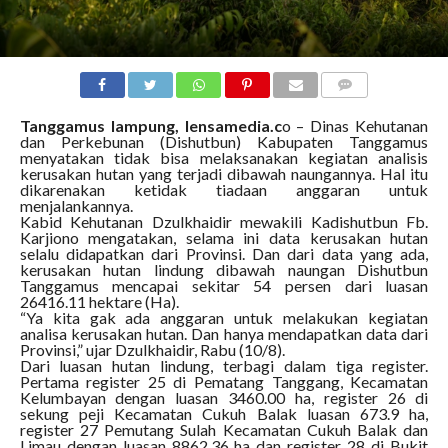
COMMENTS
Tanggamus lampung, lensamedia.c
o – Dinas Kehutanan
dan Perkebunan (Dishutbun) Kabupaten Tanggamus
menyatakan tidak bisa melaksanakan kegiatan analisis
kerusakan hutan yang terjadi dibawah naungannya. Hal itu
dikarenakan ketidak tiadaan anggaran untuk
menjalankannya.
Kabid Kehutanan Dzulkhaidir mewakili Kadishutbun Fb.
Karjiono mengatakan, selama ini data kerusakan hutan
selalu didapatkan dari Provinsi. Dan dari data yang ada,
kerusakan hutan lindung dibawah naungan Dishutbun
Tanggamus mencapai sekitar 54 persen dari luasan
26416.11 hektare (Ha).
“Ya kita gak ada anggaran untuk melakukan kegiatan
analisa kerusakan hutan. Dan hanya mendapatkan data dari
Provinsi,” ujar Dzulkhaidir, Rabu (10/8).
Dari luasan hutan lindung, terbagi dalam tiga register.
Pertama register 25 di Pematang Tanggang, Kecamatan
Kelumbayan dengan luasan 3460.00 ha, register 26 di
sekung peji Kecamatan Cukuh Balak luasan 673.9 ha,
register 27 Pemutang Sulah Kecamatan Cukuh Balak dan
Limau dengan luasan 8862.36 ha dan register 28 di Bukit