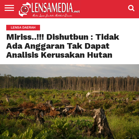
LENSANEWS
PENDIDIKAN
ENTERTAIMENT
POLITIK
PRISTIWA
SPORT
DAERAH
NASIONAL
ADVETORIAL
LENSA DAERAH
Miriss..!!! Dishutbun : Tidak
Ada Anggaran Tak Dapat
Analisis Kerusakan Hutan