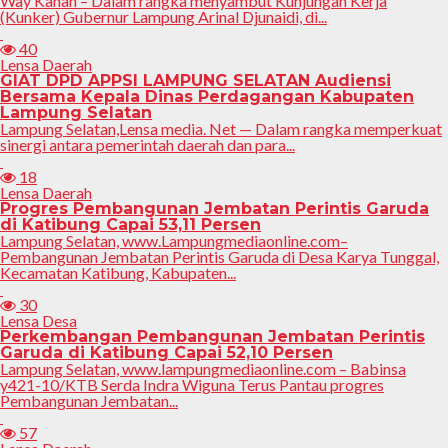
Way Kanan – Dalam rangka menyambut Kunjungan Kerja
(Kunker) Gubernur Lampung Arinal Djunaidi, di...
40
Lensa Daerah
GIAT DPD APPSI LAMPUNG SELATAN Audiensi
Bersama Kepala Dinas Perdagangan Kabupaten
Lampung Selatan
Lampung Selatan,Lensa media. Net — Dalam rangka memperkuat
sinergi antara pemerintah daerah dan para...
18
Lensa Daerah
Progres Pembangunan Jembatan Perintis Garuda
di Katibung Capai 53,11 Persen
Lampung Selatan, www.Lampungmediaonline.com–
Pembangunan Jembatan Perintis Garuda di Desa Karya Tunggal,
Kecamatan Katibung, Kabupaten...
30
Lensa Desa
Perkembangan Pembangunan Jembatan Perintis
Garuda di Katibung Capai 52,10 Persen
Lampung Selatan, www.lampungmediaonline.com – Babinsa
y421-10/KTB Serda Indra Wiguna Terus Pantau progres
Pembangunan Jembatan...
57