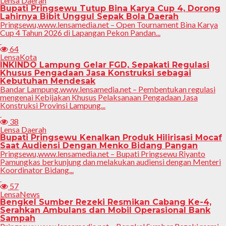
Lensa Daerah
Bupati Pringsewu Tutup Bina Karya Cup 4, Dorong
Lahirnya Bibit Unggul Sepak Bola Daerah
Pringsewu,www.lensamedia.net – Open Tournament Bina Karya
Cup 4 Tahun 2026 di Lapangan Pekon Pandan...
64
LensaKota
INKINDO Lampung Gelar FGD, Sepakati Regulasi
Khusus Pengadaan Jasa Konstruksi sebagai
Kebutuhan Mendesak
Bandar Lampung.www.lensamedia.net – Pembentukan regulasi
mengenai Kebijakan Khusus Pelaksanaan Pengadaan Jasa
Konstruksi Provinsi Lampung...
38
Lensa Daerah
Bupati Pringsewu Kenalkan Produk Hilirisasi Mocaf
Saat Audiensi Dengan Menko Bidang Pangan
Pringsewu,www.lensamedia.net – Bupati Pringsewu Riyanto
Pamungkas berkunjung dan melakukan audiensi dengan Menteri
Koordinator Bidang...
57
LensaNews
Bengkel Sumber Rezeki Resmikan Cabang Ke-4,
Serahkan Ambulans dan Mobil Operasional Bank
Sampah