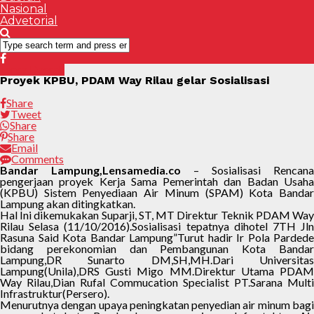
Nasional
Advetorial
Lensa Daerah
Proyek KPBU, PDAM Way Rilau gelar Sosialisasi
Share
Tweet
Share
Share
Email
Comments
Bandar Lampung,Lensamedia.co
– Sosialisasi Rencana
pengerjaan proyek Kerja Sama Pemerintah dan Badan Usaha
(KPBU) Sistem Penyediaan Air Minum (SPAM) Kota Bandar
Lampung akan ditingkatkan.
Hal Ini dikemukakan Suparji, ST, MT Direktur Teknik PDAM Way
Rilau Selasa (11/10/2016).Sosialisasi tepatnya dihotel 7TH Jln
Rasuna Said Kota Bandar Lampung”Turut hadir Ir Pola Pardede
bidang perekonomian dan Pembangunan Kota Bandar
Lampung,DR Sunarto DM,SH,MH.Dari Universitas
Lampung(Unila),DRS Gusti Migo MM.Direktur Utama PDAM
Way Rilau,Dian Rufal Commucation Specialist PT.Sarana Multi
Infrastruktur(Persero).
Menurutnya dengan upaya peningkatan penyedian air minum bagi