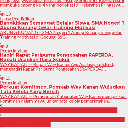
Pringsewu,www.lensamedia.net – Bengkel Sumber Rezeki resmi
membuka cabang ke-4 yang berlokasi di Kelurahan Pringsewu...
13
Lensa Pendidikan
Bangkitkan Semangat Belajar Siswa, SMA Negeri 1
Abung Kunang Gelar Training Motivasi
ABUNG KUNANG – SMA Negeri 1 Abung Kunang menggelar
Training Motivasi di Gedung GSG...
8
Pemerintahan
Hadiri Rapat Paripurna Pengesahan RAPERDA,
Bupati Ucapkan Rasa Syukur
WAY KANAN — Bupati Way Kanan, Ayu Asalasiyah, S.Ked.,
menghadiri Rapat Paripurna Pengesahan (RAPERDA)...
15
Pemerintahan
Perkuat Komitmen, Pemkab Way Kanan Wujudkan
Tata Kelola Yang Bersih
WAY KANAN — Pemerintah Kabupaten Way Kanan memperkuat
komitmen dalam mewujudkan tata kelola pemerintahan...
Pemkab Way Kanan Resmi Peroleh PPMT dari BKN
Hadiri Rapat Paripurna Pengesahan RAPERDA, Bupati
Ucapkan Rasa Syukur