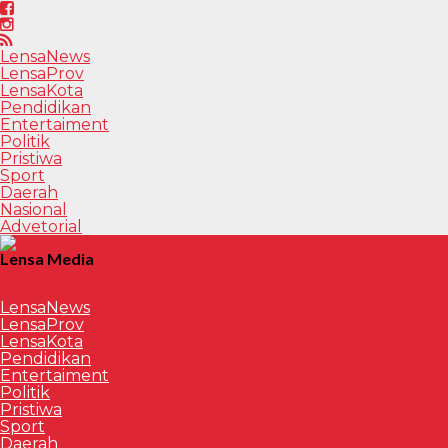
LensaNews
LensaProv
LensaKota
Pendidikan
Entertaiment
Politik
Pristiwa
Sport
Daerah
Nasional
Advetorial
Lensa Media
LensaNews
LensaProv
LensaKota
Pendidikan
Entertaiment
Politik
Pristiwa
Sport
Daerah