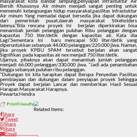
masyarakat kota Bandar lampung,penyiapan Infrastuktur Air
Bersih Khususnya Air minum menjadi sangat penting untuk
memenuhi kelangsungan hidup masyarakat,pasilitas infrastuktur
Air minum Yang memadai dapat bersedia jika dapat dukungan
dari pemerintah pusat,daerah masyarakat Stkeholders
lainnya.”Bila rencana proyek Ini berjalan diperkirakan bisa
menambah jumlah pelanggan puluhan Ribu pelanggan dengan
kapasitas 750 liter/detik dengan kapasitas air, Kata dia
Lagi”.Sementara Ini baru mencapai 500 liter/detik yang
diperuntukkan sebanyak 44.000 pelanggan/220.000 jiwa. Namun,
jika proyek KPBU SPAM tersebut berjalan akan sangat
Signifikan pada kapasitas air nex menjadi 750 liter/detik.
Ujarnya, pihaknya akan dapat menambah jumlah pelanggan
menjadi 66.000 pelanggan/330.000 jiwa. “Jadi ada penambahan
hingga sebanyak puluhan ribu pelanggan.
“Dukungan Ini kita harapkan dapat Berupa Penyedian Pasilitas
pembiayaan dan dukungan dalam penyiapan proyek Sehingga
Proyek dapat berjalan Lancar dan memberikan Hasil Sesuai
Harapan Masyarakat Harapnya.
Pewarta:Hendra
PrintFriendly
Related Items:
Share
Tweet
Share
Share
Email