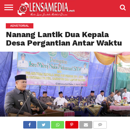
LENSANEWS
PENDIDIKAN
ENTERTAIMENT
POLITIK
PRISTIWA
SPORT
DAERAH
NASIONAL
ADVETORIAL
ADVETORIAL
Nanang Lantik Dua Kepala
Desa Pergantian Antar Waktu