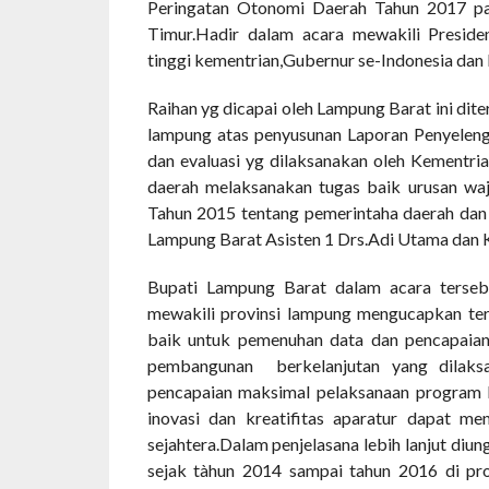
Peringatan Otonomi Daerah Tahun 2017 pad
Timur.Hadir dalam acara mewakili Presid
tinggi kementrian,Gubernur se-Indonesia dan
Raihan yg dicapai oleh Lampung Barat ini dit
lampung atas penyusunan Laporan Penyeleng
dan evaluasi yg dilaksanakan oleh Kementri
daerah melaksanakan tugas baik urusan wa
Tahun 2015 tentang pemerintaha daerah da
Lampung Barat Asisten 1 Drs.Adi Utama dan 
Bupati Lampung Barat dalam acara terseb
mewakili provinsi lampung mengucapkan te
baik untuk pemenuhan data dan pencapaian 
pembangunan berkelanjutan yang dilak
pencapaian maksimal pelaksanaan program k
inovasi dan kreatifitas aparatur dapat m
sejahtera.Dalam penjelasana lebih lanjut di
sejak tàhun 2014 sampai tahun 2016 di pr