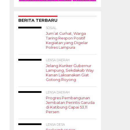
BERITA TERBARU
SOSIAL
Jum’at Curhat, Warga
Taring Respon Positif
Kegiatan yang Digelar
Polres Lampura
LENSA DAERAH
Jelang Kunker Gubernur
Lampung, Sekdakab Way
Kanan Laksanakan Giat
Gotong Royong
LENSA DAERAH
Progres Pembangunan
Jembatan Perintis Garuda
di Katibung Capai 53,11
Persen
LENSA DESA