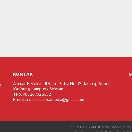
KONTAK
S
Alamat Redaksi : Jl.Batin Putra No.09-Tanjung Agung-
m
Katibung-Lampung Selatan
Telp. 085267923352
E-mail : redaksi.lensamedia@gmail.com
ANTISIPASI KAMTIBMAS DAN CUACA