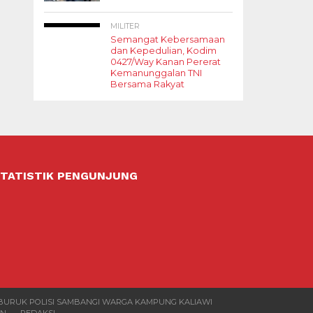
MILITER
Semangat Kebersamaan
dan Kepedulian, Kodim
0427/Way Kanan Pererat
Kemanunggalan TNI
Bersama Rakyat
TATISTIK PENGUNJUNG
 BURUK POLISI SAMBANGI WARGA KAMPUNG KALIAWI