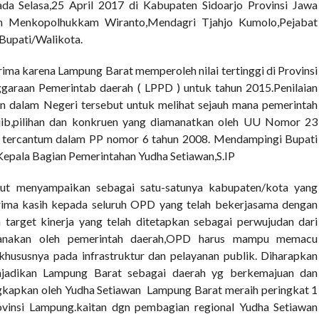
a Selasa,25 April 2017 di Kabupaten Sidoarjo Provinsi Jawa
en Menkopolhukkam Wiranto,Mendagri Tjahjo Kumolo,Pejabat
 Bupati/Walikota.
erima karena Lampung Barat memperoleh nilai tertinggi di Provinsi
garaan Pemerintab daerah ( LPPD ) untuk tahun 2015.Penilaian
an dalam Negeri tersebut untuk melihat sejauh mana pemerintah
jib,pilihan dan konkruen yang diamanatkan oleh UU Nomor 23
n tercantum dalam PP nomor 6 tahun 2008. Mendampingi Bupati
Kepala Bagian Pemerintahan Yudha Setiawan,S.IP
ut menyampaikan sebagai satu-satunya kabupaten/kota yang
rima kasih kepada seluruh OPD yang telah bekerjasama dengan
target kinerja yang telah ditetapkan sebagai perwujudan dari
sanakan oleh pemerintah daerah,OPD harus mampu memacu
hususnya pada infrastruktur dan pelayanan publik. Diharapkan
enjadikan Lampung Barat sebagai daerah yg berkemajuan dan
ungkapkan oleh Yudha Setiawan Lampung Barat meraih peringkat 1
ovinsi Lampung.kaitan dgn pembagian regional Yudha Setiawan