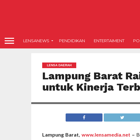
LENSANEWS
PENDIDIKAN
ENTERTAIMENT
POL
LENSA DAERAH
Lampung Barat Raih
untuk Kinerja Ter
Lampung Barat,
www.lensamedia.net
–
Bu