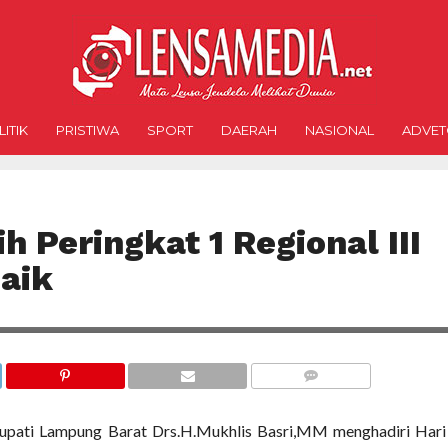
ITIK
PRISTIWA
SPORT
DAERAH
NASIONAL
ADVET
 Peringkat 1 Regional III
baik
COMMENTS
pati Lampung Barat Drs.H.Mukhlis Basri,MM menghadiri Hari