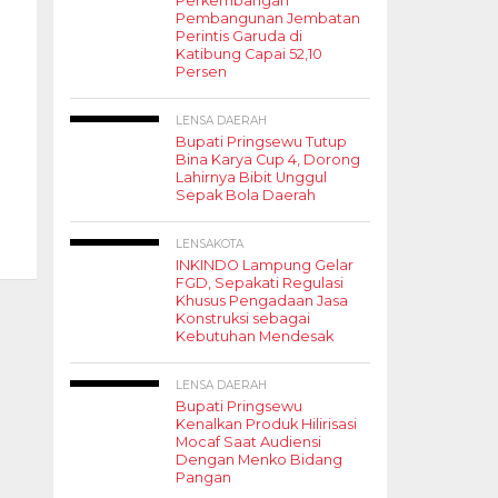
Perkembangan
Pembangunan Jembatan
Perintis Garuda di
Katibung Capai 52,10
Persen
LENSA DAERAH
Bupati Pringsewu Tutup
Bina Karya Cup 4, Dorong
Lahirnya Bibit Unggul
Sepak Bola Daerah
LENSAKOTA
INKINDO Lampung Gelar
FGD, Sepakati Regulasi
Khusus Pengadaan Jasa
Konstruksi sebagai
Kebutuhan Mendesak
LENSA DAERAH
Bupati Pringsewu
Kenalkan Produk Hilirisasi
Mocaf Saat Audiensi
Dengan Menko Bidang
Pangan