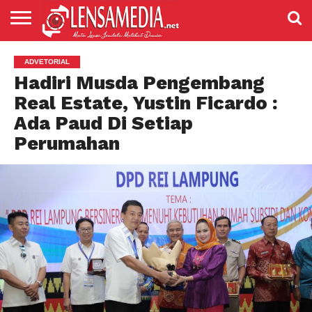
LENSANEWS
PENDIDIKAN
ENTERTAIMENT
POLITIK
PRISTIWA
SPORT
DAERAH
NASIONAL
ADVETORIAL
ADVETORIAL
Hadiri Musda Pengembang
Real Estate, Yustin Ficardo :
Ada Paud Di Setiap
Perumahan