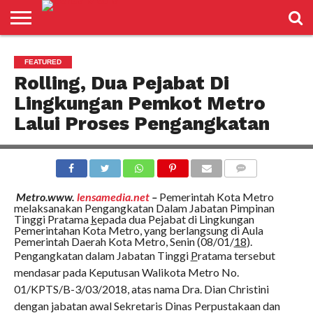
LENSANEWS
PENDIDIKAN
ENTERTAIMENT
POLITIK
PRISTIWA
SPORT
DAERAH
NASIONAL
ADVETORIAL
FEATURED
Rolling, Dua Pejabat Di
Lingkungan Pemkot Metro
Lalui Proses Pengangkatan
COMMENTS
Metro.www.
lensamedia.net
–
Pemerintah Kota Metro
melaksanakan Pengangkatan Dalam Jabatan Pimpinan
Tinggi Pratama
k
epada dua Pejabat di Lingkungan
Pemerintahan Kota Metro, yang berlangsung di Aula
Pemerintah Daerah Kota Metro, Senin (08/01/
18
).
Pengangkatan dalam Jabatan Tinggi
P
ratama tersebut
mendasar pada Keputusan Walikota Metro No.
01/KPTS/B-3/03/2018, atas nama Dra. Dian Christini
dengan jabatan awal Sekretaris Dinas Perpustakaan dan