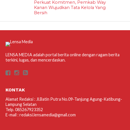
Perkuat Komitmen, Pemkab Way
Kanan Wujudkan Tata Kelola Yang
Bersih
LENSA MEDIA adalah portal berita online dengan ragam berita
terkini, lugas, dan mencerdaskan.
KONTAK
Alamat Redaksi : Jl.Batin Putra No.09-Tanjung Agung-Katibung-
Lampung Selatan
Telp. 085267923352
E-mail : redaksi.lensamedia@gmail.com