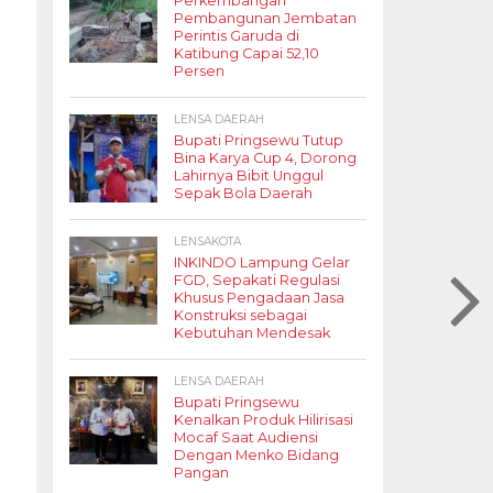
Perkembangan
Pembangunan Jembatan
Perintis Garuda di
Katibung Capai 52,10
Persen
LENSA DAERAH
Bupati Pringsewu Tutup
Bina Karya Cup 4, Dorong
Lahirnya Bibit Unggul
Sepak Bola Daerah
LENSAKOTA
INKINDO Lampung Gelar
FGD, Sepakati Regulasi
Khusus Pengadaan Jasa
Konstruksi sebagai
Kebutuhan Mendesak
LENSA DAERAH
Bupati Pringsewu
Kenalkan Produk Hilirisasi
Mocaf Saat Audiensi
Dengan Menko Bidang
Pangan