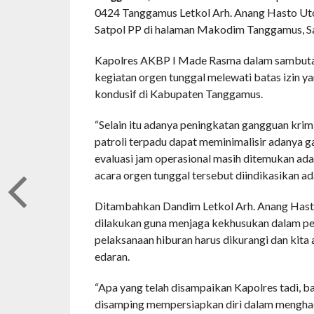
0424 Tanggamus Letkol Arh. Anang Hasto Ut
Satpol PP di halaman Makodim Tanggamus, Sa
Kapolres AKBP I Made Rasma dalam sambutan
kegiatan orgen tunggal melewati batas izin ya
kondusif di Kabupaten Tanggamus.
“Selain itu adanya peningkatan gangguan krim
patroli terpadu dapat meminimalisir adanya ga
evaluasi jam operasional masih ditemukan ad
acara orgen tunggal tersebut diindikasikan 
Ditambahkan Dandim Letkol Arh. Anang Hasto
dilakukan guna menjaga kekhusukan dalam pel
pelaksanaan hiburan harus dikurangi dan kit
edaran.
“Apa yang telah disampaikan Kapolres tadi, b
disamping mempersiapkan diri dalam menghad