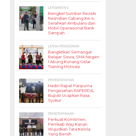
LENSANEWS
Bengkel Sumber Rezeki
Resmikan Cabang Ke-4,
Serahkan Ambulans dan
Mobil Operasional Bank
Sampah
LENSA PENDIDIKAN
Bangkitkan Semangat
Belajar Siswa, SMA Negeri
1 Abung Kunang Gelar
Training Motivasi
PEMERINTAHAN
Hadiri Rapat Paripurna
Pengesahan RAPERDA,
Bupati Ucapkan Rasa
Syukur
PEMERINTAHAN
Perkuat Komitmen,
Pemkab Way Kanan
Wujudkan Tata Kelola
Yang Bersih