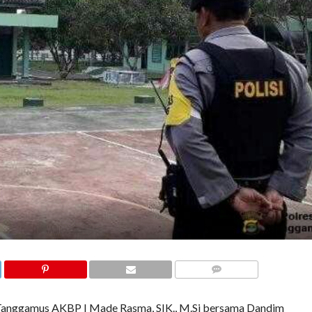
COMMENTS
Tanggamus AKBP I Made Rasma, SIK., M.Si bersama Dandim