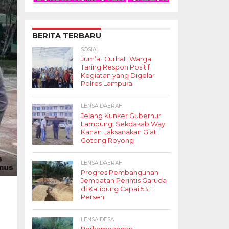
BERITA TERBARU
SOSIAL
Jum’at Curhat, Warga
Taring Respon Positif
Kegiatan yang Digelar
Polres Lampura
LENSA DAERAH
Jelang Kunker Gubernur
Lampung, Sekdakab Way
Kanan Laksanakan Giat
Gotong Royong
LENSA DAERAH
Progres Pembangunan
Jembatan Perintis Garuda
di Katibung Capai 53,11
Persen
LENSA DESA