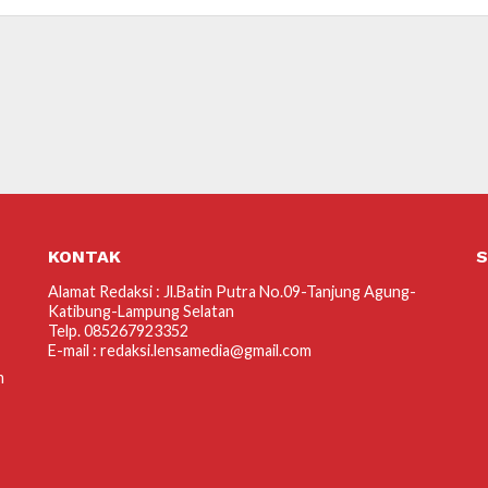
KONTAK
S
Alamat Redaksi : Jl.Batin Putra No.09-Tanjung Agung-
Katibung-Lampung Selatan
Telp. 085267923352
E-mail : redaksi.lensamedia@gmail.com
m