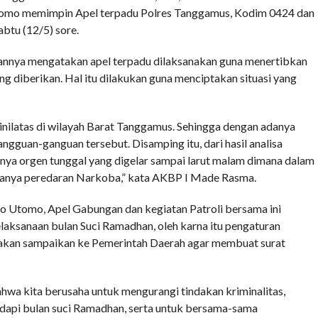
omo memimpin Apel terpadu Polres Tanggamus, Kodim 0424 dan
btu (12/5) sore.
nya mengatakan apel terpadu dilaksanakan guna menertibkan
ng diberikan. Hal itu dilakukan guna menciptakan situasi yang
inilatas di wilayah Barat Tanggamus. Sehingga dengan adanya
ngguan-ganguan tersebut. Disamping itu, dari hasil analisa
anya orgen tunggal yang digelar sampai larut malam dimana dalam
adanya peredaran Narkoba,” kata AKBP I Made Rasma.
 Utomo, Apel Gabungan dan kegiatan Patroli bersama ini
aksanaan bulan Suci Ramadhan, oleh karna itu pengaturan
a akan sampaikan ke Pemerintah Daerah agar membuat surat
ahwa kita berusaha untuk mengurangi tindakan kriminalitas,
api bulan suci Ramadhan, serta untuk bersama-sama