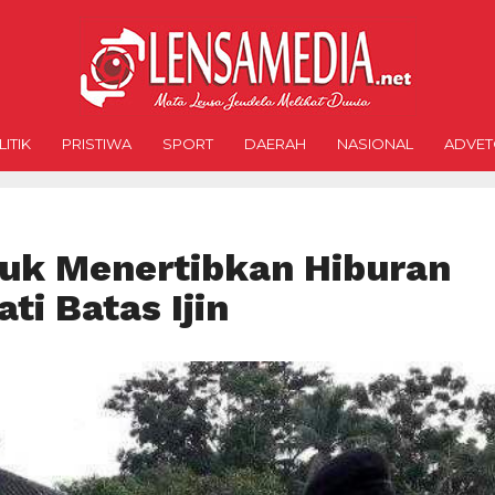
ITIK
PRISTIWA
SPORT
DAERAH
NASIONAL
ADVET
uk Menertibkan Hiburan
i Batas Ijin