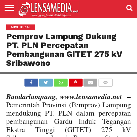
LENSANEWS
PENDIDIKAN
ENTERTAIMENT
POLITIK
PRISTIWA
SPORT
DAERAH
NASIONAL
ADVETORIAL
ADVETORIAL
Pemprov Lampung Dukung
PT. PLN Percepatan
Pembangunan GITET 275 kV
Sribawono
COMMENTS
Bandarlampung, www.lensamedia.net –
Pemerintah Provinsi (Pemprov) Lampung
mendukung PT. PLN dalam percepatan
pembangunan Gardu Induk Tegangan
Ekstra Tinggi (GITET) 275 kV