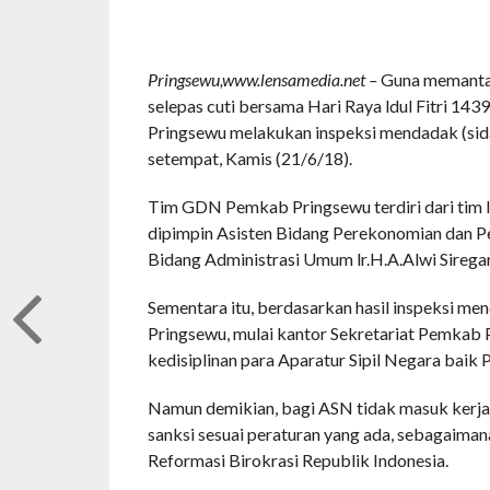
Pringsewu,www.lensamedia.net –
Guna memantau 
selepas cuti bersama Hari Raya ldul Fitri 14
Pringsewu melakukan inspeksi mendadak (sid
setempat, Kamis (21/6/18).
Tim GDN Pemkab Pringsewu terdiri dari tim I,
dipimpin Asisten Bidang Perekonomian dan Pem
Bidang Administrasi Umum lr.H.A.Alwi Siregar
Sementara itu, berdasarkan hasil inspeksi me
Pringsewu, mulai kantor Sekretariat Pemkab 
kedisiplinan para Aparatur Sipil Negara ba
Namun demikian, bagi ASN tidak masuk kerja t
sanksi sesuai peraturan yang ada, sebagaima
Reformasi Birokrasi Republik Indonesia.