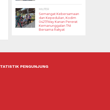
MILITER
Semangat Kebersamaan
dan Kepedulian, Kodim
0427/Way Kanan Pererat
Kemanunggalan TNI
Bersama Rakyat
TATISTIK PENGUNJUNG