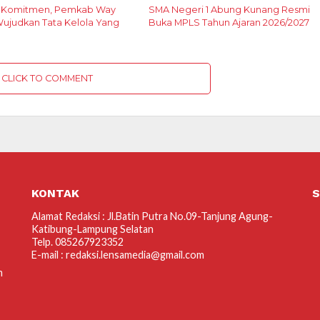
t Komitmen, Pemkab Way
SMA Negeri 1 Abung Kunang Resmi
ujudkan Tata Kelola Yang
Buka MPLS Tahun Ajaran 2026/2027
CLICK TO COMMENT
KONTAK
S
Alamat Redaksi : Jl.Batin Putra No.09-Tanjung Agung-
Katibung-Lampung Selatan
Telp. 085267923352
E-mail : redaksi.lensamedia@gmail.com
m