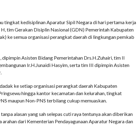
tingkat kedisiplinan Aparatur Sipil Negara di hari pertama kerja
39 H, tim Gerakan Disiplin Nasional (GDN) Pemerintah Kabupaten
ak) ke semua organisasi perangkat daerah di lingkungan pemkab
 dipimpin Asisten Bidang Pemerintahan Drs.H.Zuhairi, tim II
bangunan Ir.H.Junaidi Hasyim, serta tim III dipimpin Asisten
.
ndadak ke setiap organisasi perangkat daerah Kabupaten
Pringsewu hingga kantor kecamatan dan kelurahan, tingkat
ik PNS maupun Non-PNS terbilang cukup memuaskan.
anpa alasan yang sah selepas cuti raya tentunya akan diberikan
na arahan dari Kementerian Pendayagunaan Aparatur Negara dan