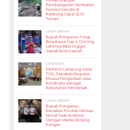
Perkembangan
Pembangunan Jembatan
Perintis Garuda di
Katibung Capai 52,10
Persen
LENSA DAERAH
Bupati Pringsewu Tutup
Bina Karya Cup 4, Dorong
Lahirnya Bibit Unggul
Sepak Bola Daerah
LENSAKOTA
INKINDO Lampung Gelar
FGD, Sepakati Regulasi
Khusus Pengadaan Jasa
Konstruksi sebagai
Kebutuhan Mendesak
LENSA DAERAH
Bupati Pringsewu
Kenalkan Produk Hilirisasi
Mocaf Saat Audiensi
Dengan Menko Bidang
Pangan