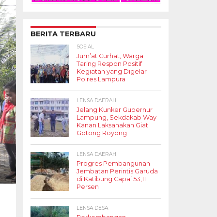
BERITA TERBARU
SOSIAL
Jum’at Curhat, Warga
Taring Respon Positif
Kegiatan yang Digelar
Polres Lampura
LENSA DAERAH
Jelang Kunker Gubernur
Lampung, Sekdakab Way
Kanan Laksanakan Giat
Gotong Royong
LENSA DAERAH
Progres Pembangunan
Jembatan Perintis Garuda
di Katibung Capai 53,11
Persen
LENSA DESA