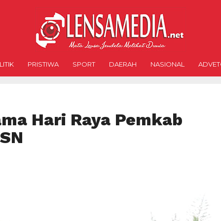
ITIK
PRISTIWA
SPORT
DAERAH
NASIONAL
ADVET
sama Hari Raya Pemkab
ASN