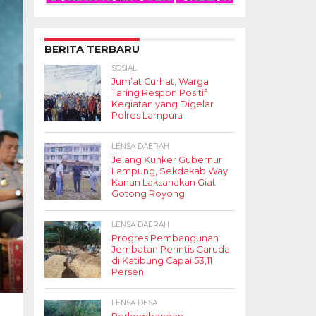
BERITA TERBARU
SOSIAL
Jum’at Curhat, Warga
Taring Respon Positif
Kegiatan yang Digelar
Polres Lampura
LENSA DAERAH
Jelang Kunker Gubernur
Lampung, Sekdakab Way
Kanan Laksanakan Giat
Gotong Royong
LENSA DAERAH
Progres Pembangunan
Jembatan Perintis Garuda
di Katibung Capai 53,11
Persen
LENSA DESA