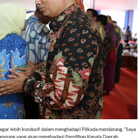
gar lebih kondusif dalam menghadapi Pilkada mendatang. “Saya
ampung yang akan menghadapi Pemilihan Kepala Daerah,