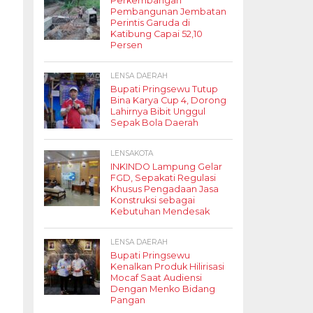
Perkembangan
Pembangunan Jembatan
Perintis Garuda di
Katibung Capai 52,10
Persen
LENSA DAERAH
Bupati Pringsewu Tutup
Bina Karya Cup 4, Dorong
Lahirnya Bibit Unggul
Sepak Bola Daerah
LENSAKOTA
INKINDO Lampung Gelar
FGD, Sepakati Regulasi
Khusus Pengadaan Jasa
Konstruksi sebagai
Kebutuhan Mendesak
LENSA DAERAH
Bupati Pringsewu
Kenalkan Produk Hilirisasi
Mocaf Saat Audiensi
Dengan Menko Bidang
Pangan