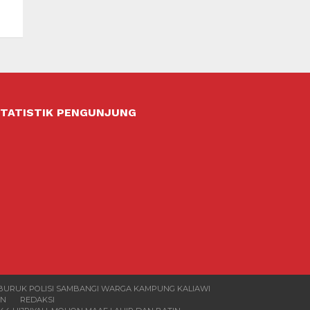
TATISTIK PENGUNJUNG
 BURUK POLISI SAMBANGI WARGA KAMPUNG KALIAWI
AN
REDAKSI