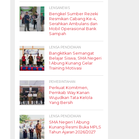
LENSANEWS
Bengkel Sumber Rezeki
Resmikan Cabang Ke-4,
Serahkan Ambulans dan
Mobil Operasional Bank
Sampah
LENSA PENDIDIKAN
Bangkitkan Semangat
Belajar Siswa, SMA Negeri
1 Abung Kunang Gelar
Training Motivasi
PEMERINTAHAN
Perkuat Komitmen,
Pemkab Way Kanan
Wujudkan Tata Kelola
Yang Bersih
LENSA PENDIDIKAN
SMA Negeri 1 Abung
Kunang Resmi Buka MPLS
Tahun Ajaran 2026/2027