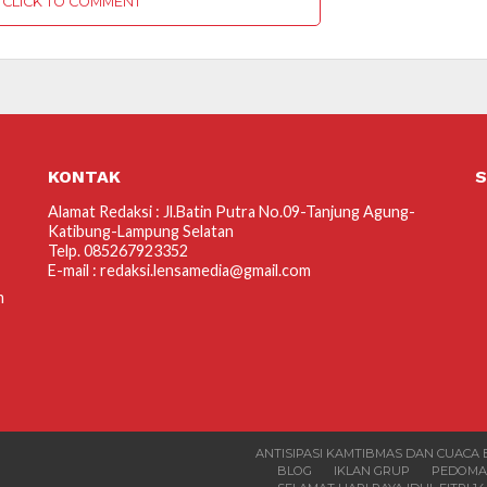
CLICK TO COMMENT
KONTAK
S
Alamat Redaksi : Jl.Batin Putra No.09-Tanjung Agung-
Katibung-Lampung Selatan
Telp. 085267923352
E-mail : redaksi.lensamedia@gmail.com
m
ANTISIPASI KAMTIBMAS DAN CUACA
BLOG
IKLAN GRUP
PEDOM