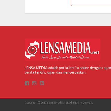
LENSA MEDIA adalah portal berita online dengan raga
berita terkini, lugas, dan mencerdaskan.
Copyright © 2017 LensaMedia.net. All right reserved.