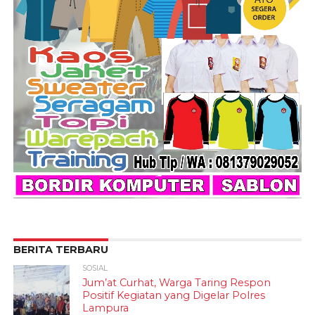
BERITA TERBARU
SOSIAL
Jum’at Curhat, Warga Taring Respon
Positif Kegiatan yang Digelar Polres
Lampura