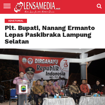
LENSANEWS
PENDIDIKAN
ENTERTAIMENT
POLITIK
PRISTIWA
SPORT
DAERAH
NASIONAL
ADVETORIAL
ADVETORIAL
Plt. Bupati, Nanang Ermanto
Lepas Paskibraka Lampung
Selatan