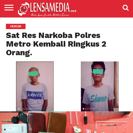
LENSANEWS
PENDIDIKAN
ENTERTAIMENT
POLITIK
PRISTIWA
SPORT
DAERAH
NASIONAL
ADVETORIAL
HUKUM
Sat Res Narkoba Polres
Metro Kembali Ringkus 2
Orang.