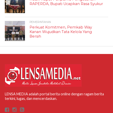
RAPERDA, Bupati Ucapkan Rasa Syukur
PEMERINTAHAN
Perkuat Komitmen, Pemkab Way
Kanan Wujudkan Tata Kelola Yang
Bersih
LENSA MEDIA adalah portal berita online dengan ragam berita
terkini, lugas, dan mencerdaskan.