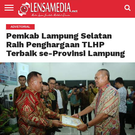
LENSANEWS
PENDIDIKAN
ENTERTAIMENT
POLITIK
PRISTIWA
SPORT
DAERAH
NASIONAL
ADVETORIAL
ADVETORIAL
Pemkab Lampung Selatan
Raih Penghargaan TLHP
Terbaik se-Provinsi Lampung