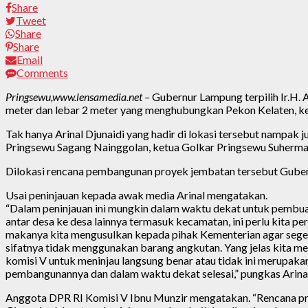
Share
Tweet
Share
Share
Email
Comments
Pringsewu,www.lensamedia.net –
Gubernur Lampung terpilih Ir.H.
meter dan lebar 2 meter yang menghubungkan Pekon Kelaten, k
Tak hanya Arinal Djunaidi yang hadir di lokasi tersebut nampak
Pringsewu Sagang Nainggolan, ketua Golkar Pringsewu Suherman
Dilokasi rencana pembangunan proyek jembatan tersebut Gubernu
Usai peninjauan kepada awak media Arinal mengatakan.
“Dalam peninjauan ini mungkin dalam waktu dekat untuk pembu
antar desa ke desa lainnya termasuk kecamatan, ini perlu kita pe
makanya kita mengusulkan kepada pihak Kementerian agar segera
sifatnya tidak menggunakan barang angkutan. Yang jelas kita me
komisi V untuk meninjau langsung benar atau tidak ini merupakan
pembangunannya dan dalam waktu dekat selesai,” pungkas Arinal
Anggota DPR RI Komisi V Ibnu Munzir mengatakan. “Rencana proy