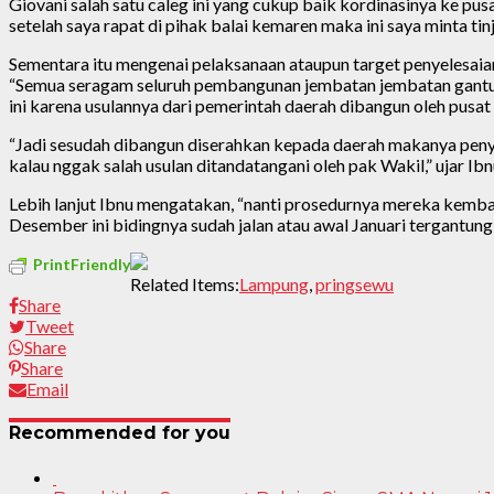
Giovani salah satu caleg ini yang cukup baik kordinasinya ke pu
setelah saya rapat di pihak balai kemaren maka ini saya minta tin
Sementara itu mengenai pelaksanaan ataupun target penyelesai
“Semua seragam seluruh pembangunan jembatan jembatan gantung 
ini karena usulannya dari pemerintah daerah dibangun oleh pusat 
“Jadi sesudah dibangun diserahkan kepada daerah makanya penyed
kalau nggak salah usulan ditandatangani oleh pak Wakil,” ujar Ib
Lebih lanjut Ibnu mengatakan, “nanti prosedurnya mereka kembali
Desember ini bidingnya sudah jalan atau awal Januari tergantung
PrintFriendly
Related Items:
Lampung
,
pringsewu
Share
Tweet
Share
Share
Email
Recommended for you