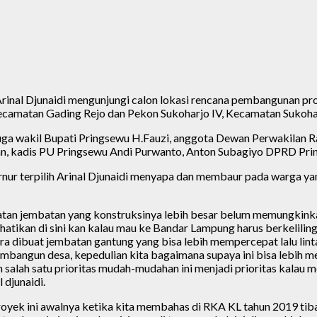
 Arinal Djunaidi mengunjungi calon lokasi rencana pembangunan
ecamatan Gading Rejo dan Pekon Sukoharjo IV, Kecamatan Sukohar
 juga wakil Bupati Pringsewu H.Fauzi, anggota Dewan Perwakilan 
, kadis PU Pringsewu Andi Purwanto, Anton Subagiyo DPRD Prings
r terpilih Arinal Djunaidi menyapa dan membaur pada warga yang 
atan jembatan yang konstruksinya lebih besar belum memungkink
rhatikan di sini kan kalau mau ke Bandar Lampung harus berkelilin
 dibuat jembatan gantung yang bisa lebih mempercepat lalu lint
mbangun desa, kepedulian kita bagaimana supaya ini bisa lebih me
 salah satu prioritas mudah-mudahan ini menjadi prioritas kalau 
 djunaidi.
ek ini awalnya ketika kita membahas di RKA KL tahun 2019 tiba 