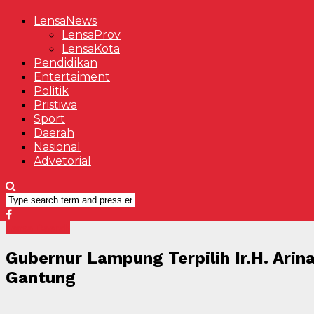
LensaNews
LensaProv
LensaKota
Pendidikan
Entertaiment
Politik
Pristiwa
Sport
Daerah
Nasional
Advetorial
Lensa Daerah
Gubernur Lampung Terpilih Ir.H. Ar
Gantung