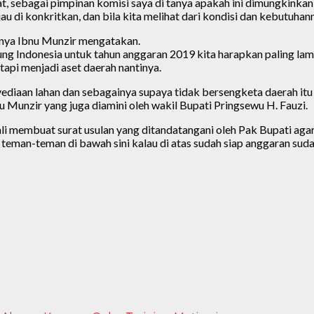
sat, sebagai pimpinan komisi saya di tanya apakah ini dimungkink
jau di konkritkan, dan bila kita melihat dari kondisi dan kebutuha
anya Ibnu Munzir mengatakan.
Indonesia untuk tahun anggaran 2019 kita harapkan paling lamba
tapi menjadi aset daerah nantinya.
iaan lahan dan sebagainya supaya tidak bersengketa daerah itu d
nu Munzir yang juga diamini oleh wakil Bupati Pringsewu H. Fauzi.
 membuat surat usulan yang ditandatangani oleh Pak Bupati agar b
 teman-teman di bawah sini kalau di atas sudah siap anggaran suda