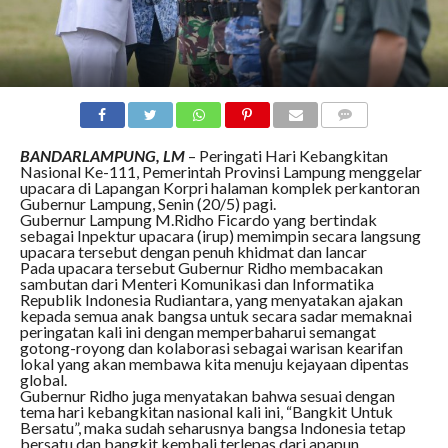
COMMENTS
BANDARLAMPUNG, LM
– Peringati Hari Kebangkitan
Nasional Ke-111, Pemerintah Provinsi Lampung menggelar
upacara di Lapangan Korpri halaman komplek perkantoran
Gubernur Lampung, Senin (20/5) pagi.
Gubernur Lampung M.Ridho Ficardo yang bertindak
sebagai Inpektur upacara (irup) memimpin secara langsung
upacara tersebut dengan penuh khidmat dan lancar
Pada upacara tersebut Gubernur Ridho membacakan
sambutan dari Menteri Komunikasi dan Informatika
Republik Indonesia Rudiantara, yang menyatakan ajakan
kepada semua anak bangsa untuk secara sadar memaknai
peringatan kali ini dengan memperbaharui semangat
gotong-royong dan kolaborasi sebagai warisan kearifan
lokal yang akan membawa kita menuju kejayaan dipentas
global.
Gubernur Ridho juga menyatakan bahwa sesuai dengan
tema hari kebangkitan nasional kali ini, “Bangkit Untuk
Bersatu”, maka sudah seharusnya bangsa Indonesia tetap
bersatu dan bangkit kembali terlepas dari apapun