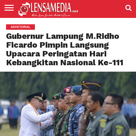
LENSANEWS
PENDIDIKAN
ENTERTAIMENT
POLITIK
PRISTIWA
SPORT
DAERAH
NASIONAL
ADVETORIAL
ADVETORIAL
Gubernur Lampung M.Ridho
Ficardo Pimpin Langsung
Upacara Peringatan Hari
Kebangkitan Nasional Ke-111