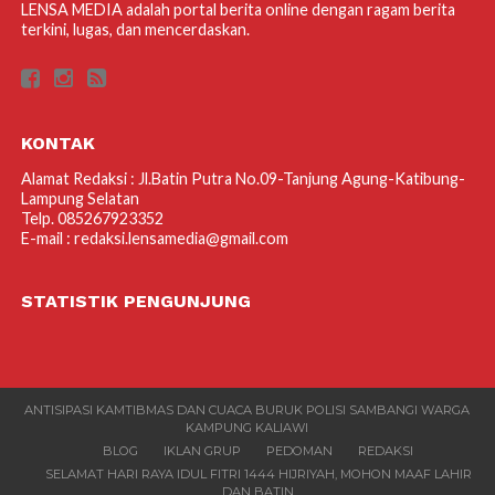
LENSA MEDIA adalah portal berita online dengan ragam berita
terkini, lugas, dan mencerdaskan.
KONTAK
Alamat Redaksi : Jl.Batin Putra No.09-Tanjung Agung-Katibung-
Lampung Selatan
Telp. 085267923352
E-mail : redaksi.lensamedia@gmail.com
STATISTIK PENGUNJUNG
ANTISIPASI KAMTIBMAS DAN CUACA BURUK POLISI SAMBANGI WARGA
KAMPUNG KALIAWI
BLOG
IKLAN GRUP
PEDOMAN
REDAKSI
SELAMAT HARI RAYA IDUL FITRI 1444 HIJRIYAH, MOHON MAAF LAHIR
DAN BATIN