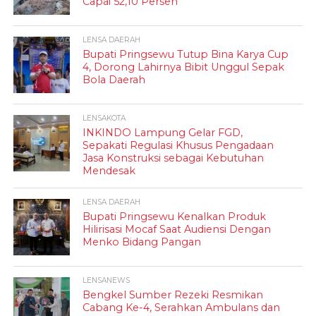
Capai 52,10 Persen
LENSA DAERAH
Bupati Pringsewu Tutup Bina Karya Cup
4, Dorong Lahirnya Bibit Unggul Sepak
Bola Daerah
LENSAKOTA
INKINDO Lampung Gelar FGD,
Sepakati Regulasi Khusus Pengadaan
Jasa Konstruksi sebagai Kebutuhan
Mendesak
LENSA DAERAH
Bupati Pringsewu Kenalkan Produk
Hilirisasi Mocaf Saat Audiensi Dengan
Menko Bidang Pangan
LENSANEWS
Bengkel Sumber Rezeki Resmikan
Cabang Ke-4, Serahkan Ambulans dan