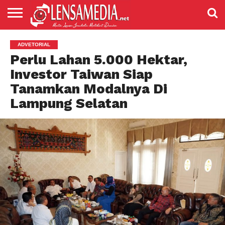
LENSANEWS
PENDIDIKAN
ENTERTAIMENT
POLITIK
PRISTIWA
SPORT
DAERAH
NASIONAL
ADVETORIAL
ADVETORIAL
Perlu Lahan 5.000 Hektar,
Investor Taiwan Siap
Tanamkan Modalnya Di
Lampung Selatan