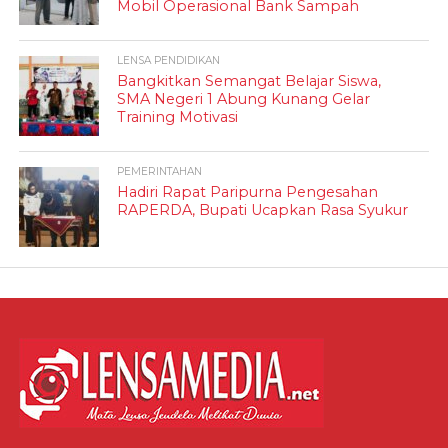
Mobil Operasional Bank Sampah
LENSA PENDIDIKAN
Bangkitkan Semangat Belajar Siswa,
SMA Negeri 1 Abung Kunang Gelar
Training Motivasi
PEMERINTAHAN
Hadiri Rapat Paripurna Pengesahan
RAPERDA, Bupati Ucapkan Rasa Syukur