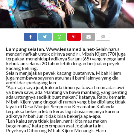
COMMENTS
Lampung selatan. Www.lensamedia.net
-Selain harus
mencari nafkah untuk dirinya sendiri, Mbah Kijem (70) juga
terpaksa menghidupi adiknya Sarjuni (65) yang mengalami
kebutaan selama 20 tahun lebih dengan berjualan peyek
kacang keliling.
Selain menjajakan peyek kacang buatannya, Mbah Kijem
juga membawa sayuran atau hasil bumi lainnya yang dia
ambil dari pedagang lain.
“Apa saja saya jual, kalo ada timun ya bawa timun ada sawi
ya bawa sawi, ada Mantang ya bawa mantang, yang penting
ada untungnya sedikit buat makan,” katanya, Rabu kemarin.
Mbah Kijem yang tinggal di rumah yang bisa dibilang tidak
layak di Desa Munjuk Sempurna Kecamatan Kalianda
terpaksa bekerja lebih keras lagi diusia senjanya karena
adiknya Mbah Juni tidak bisa bekerja apa-apa.
“Lah kalau saya tidak jualan, nanti kita mau makan
bagaimana,” kata perempuan asal Jogjakarta ini.
Peyeknya Diborong Mbah Kijem Menangis Haru