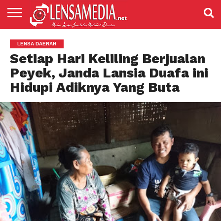
LENSANEWS
PENDIDIKAN
ENTERTAIMENT
POLITIK
PRISTIWA
SPORT
DAERAH
NASIONAL
ADVETORIAL
LENSA DAERAH
Setiap Hari Keliling Berjualan
Peyek, Janda Lansia Duafa ini
Hidupi Adiknya Yang Buta