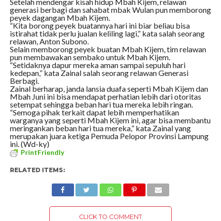
Setelah mendengar kisah hidup Mbah Kijem, relawan
generasi berbagi dan sahabat mbak Wulan pun memborong
peyek dagangan Mbah Kijem.
“Kita borong peyek buatannya hari ini biar beliau bisa
istirahat tidak perlu jualan keliling lagi,” kata salah seorang
relawan, Anton Subono.
Selain memborong peyek buatan Mbah Kijem, tim relawan
pun membawakan sembako untuk Mbah Kijem.
“Setidaknya dapur mereka aman sampai sepuluh hari
kedepan,” kata Zainal salah seorang relawan Generasi
Berbagi.
Zainal berharap, janda lansia duafa seperti Mbah Kijem dan
Mbah Juni ini bisa mendapat perhatian lebih dari otoritas
setempat sehingga beban hari tua mereka lebih ringan.
“Semoga pihak terkait dapat lebih memperhatikan
warganya yang seperti Mbah Kijem ini, agar bisa membantu
meringankan beban hari tua mereka,” kata Zainal yang
merupakan juara ketiga Pemuda Pelopor Provinsi Lampung
ini. (Wd-ky)
PrintFriendly
RELATED ITEMS:
CLICK TO COMMENT