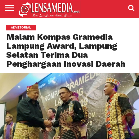
LENSANEWS
PENDIDIKAN
ENTERTAIMENT
POLITIK
PRISTIWA
SPORT
DAERAH
NASIONAL
ADVETORIAL
ADVETORIAL
Malam Kompas Gramedia
Lampung Award, Lampung
Selatan Terima Dua
Penghargaan Inovasi Daerah