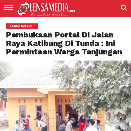
LENSANEWS
PENDIDIKAN
ENTERTAIMENT
POLITIK
PRISTIWA
SPORT
DAERAH
NASIONAL
ADVETORIAL
LENSA DAERAH
Pembukaan Portal Di Jalan
Raya Katibung Di Tunda : Ini
Permintaan Warga Tanjungan