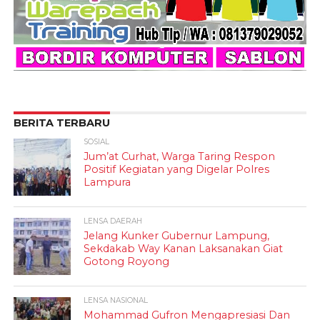
BERITA TERBARU
SOSIAL
Jum’at Curhat, Warga Taring Respon
Positif Kegiatan yang Digelar Polres
Lampura
LENSA DAERAH
Jelang Kunker Gubernur Lampung,
Sekdakab Way Kanan Laksanakan Giat
Gotong Royong
LENSA NASIONAL
Mohammad Gufron Mengapresiasi Dan