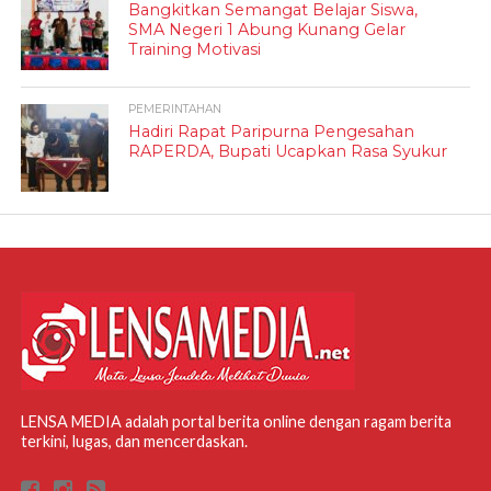
Bangkitkan Semangat Belajar Siswa,
SMA Negeri 1 Abung Kunang Gelar
Training Motivasi
PEMERINTAHAN
Hadiri Rapat Paripurna Pengesahan
RAPERDA, Bupati Ucapkan Rasa Syukur
LENSA MEDIA adalah portal berita online dengan ragam berita
terkini, lugas, dan mencerdaskan.