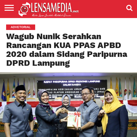
LENSANEWS
PENDIDIKAN
ENTERTAIMENT
POLITIK
PRISTIWA
SPORT
DAERAH
NASIONAL
ADVETORIAL
ADVETORIAL
Wagub Nunik Serahkan
Rancangan KUA PPAS APBD
2020 dalam Sidang Paripurna
DPRD Lampung