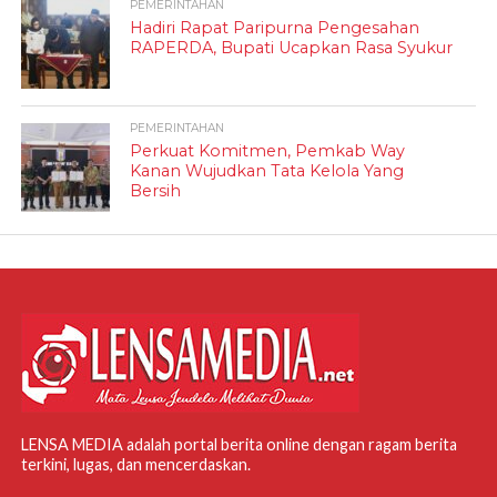
PEMERINTAHAN
Hadiri Rapat Paripurna Pengesahan
RAPERDA, Bupati Ucapkan Rasa Syukur
PEMERINTAHAN
Perkuat Komitmen, Pemkab Way
Kanan Wujudkan Tata Kelola Yang
Bersih
LENSA MEDIA adalah portal berita online dengan ragam berita
terkini, lugas, dan mencerdaskan.