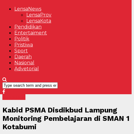
LensaNews
LensaProv
LensaKota
Pendidikan
Entertaiment
Politik
Pristiwa
Sport
Daerah
Nasional
Advetorial
Pendidikan
Kabid PSMA Disdikbud Lampung
Monitoring Pembelajaran di SMAN 1
Kotabumi